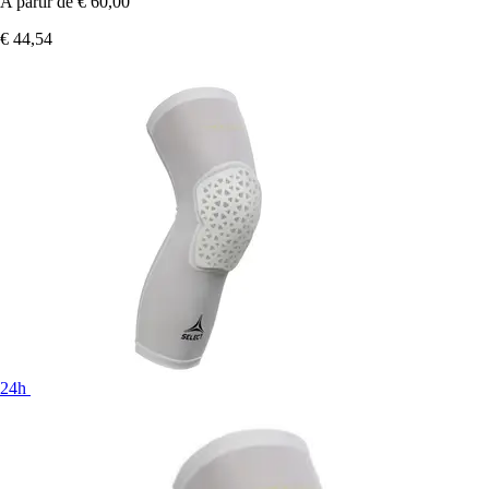
A partir de
€ 60,00
€ 44,54
24h