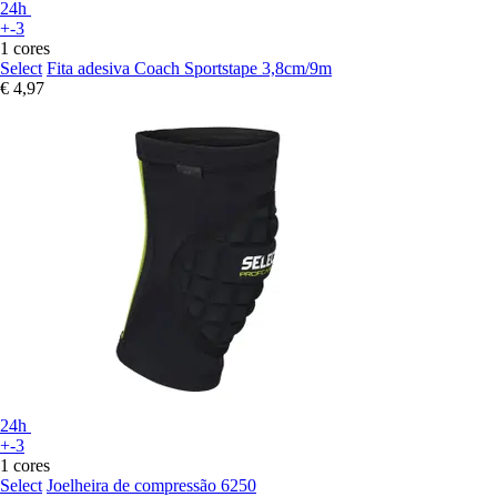
24h
+-3
1 cores
Select
Fita adesiva Coach Sportstape 3,8cm/9m
€ 4,97
24h
+-3
1 cores
Select
Joelheira de compressão 6250