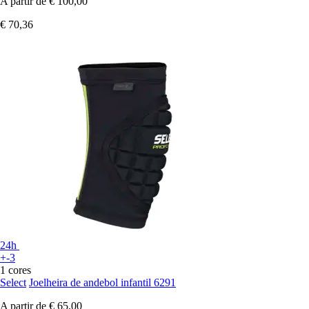
A partir de
€ 100,00
€ 70,36
24h
+-3
1 cores
Select
Joelheira de andebol infantil 6291
A partir de
€ 65,00