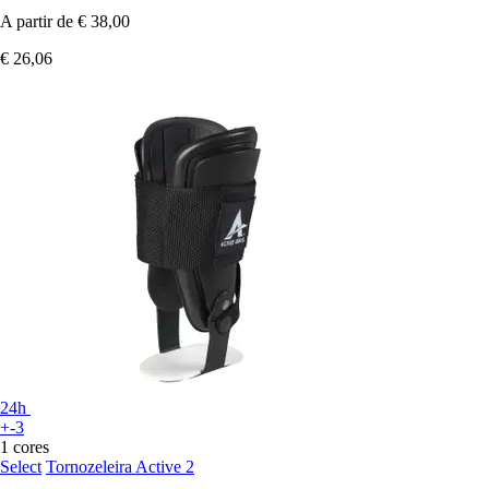
A partir de
€ 38,00
€ 26,06
24h
+-3
1 cores
Select
Tornozeleira Active 2