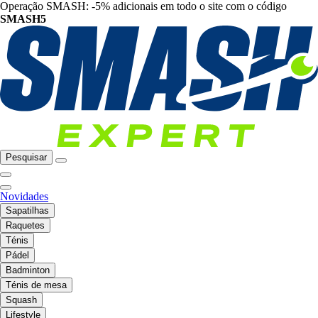
Operação SMASH: -5% adicionais em todo o site com o código
SMASH5
Pesquisar
Novidades
Sapatilhas
Raquetes
Ténis
Pádel
Badminton
Ténis de mesa
Squash
Lifestyle