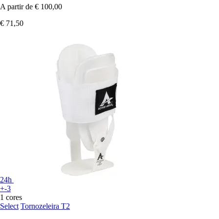
A partir de
€ 100,00
€ 71,50
24h
+-3
1 cores
Select
Tornozeleira T2