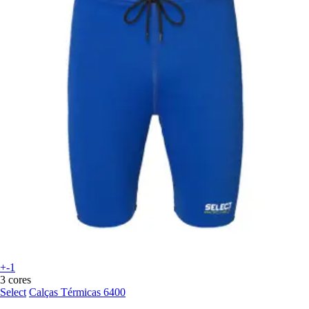
+-1
3 cores
Select
Calças Térmicas 6400