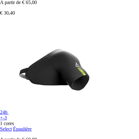
A partir de
€ 65,00
€ 30,40
24h
+-3
1 cores
Select
Épaulière