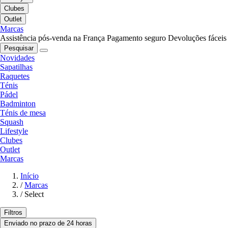
Clubes
Outlet
Marcas
Assistência pós-venda na França
Pagamento seguro
Devoluções fáceis
Pesquisar
Novidades
Sapatilhas
Raquetes
Ténis
Pádel
Badminton
Ténis de mesa
Squash
Lifestyle
Clubes
Outlet
Marcas
Início
/
Marcas
/
Select
Filtros
Enviado no prazo de 24 horas