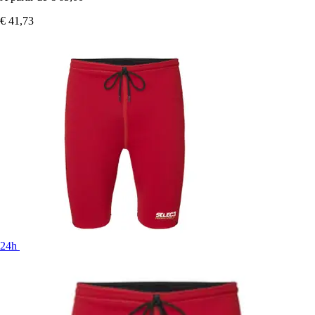
€ 41,73
24h