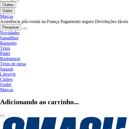
Clubes
Outlet
Marcas
Assistência pós-venda na França
Pagamento seguro
Devoluções fáceis
Pesquisar
Novidades
Sapatilhas
Raquetes
Ténis
Pádel
Badminton
Ténis de mesa
Squash
Lifestyle
Clubes
Outlet
Marcas
Adicionando ao carrinho...