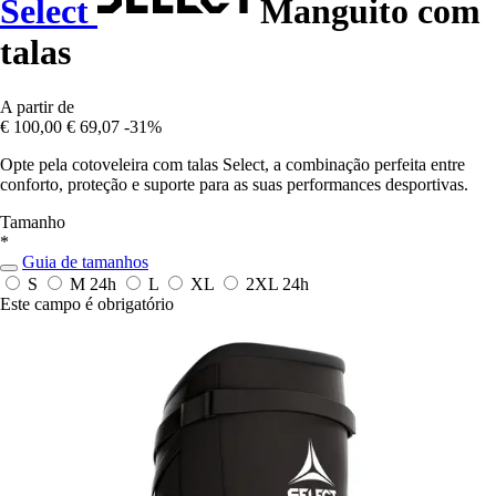
Select
Manguito com
talas
A partir de
€ 100,00
€ 69,07
-31%
Opte pela cotoveleira com talas Select, a combinação perfeita entre
conforto, proteção e suporte para as suas performances desportivas.
Tamanho
*
Guia de tamanhos
S
M
24h
L
XL
2XL
24h
Este campo é obrigatório