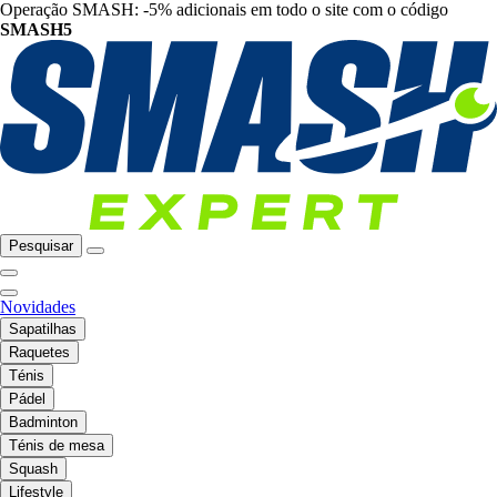
Operação SMASH: -5% adicionais em todo o site com o código
SMASH5
Pesquisar
Novidades
Sapatilhas
Raquetes
Ténis
Pádel
Badminton
Ténis de mesa
Squash
Lifestyle