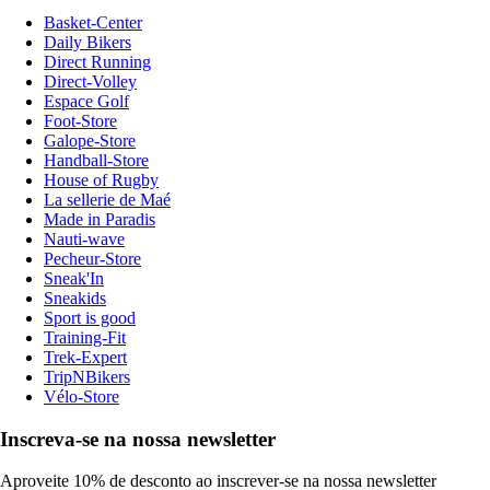
Basket-Center
Daily Bikers
Direct Running
Direct-Volley
Espace Golf
Foot-Store
Galope-Store
Handball-Store
House of Rugby
La sellerie de Maé
Made in Paradis
Nauti-wave
Pecheur-Store
Sneak'In
Sneakids
Sport is good
Training-Fit
Trek-Expert
TripNBikers
Vélo-Store
Inscreva-se na nossa newsletter
Aproveite 10% de desconto ao inscrever-se na nossa newsletter