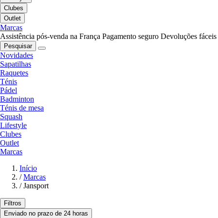
Clubes
Outlet
Marcas
Assistência pós-venda na França
Pagamento seguro
Devoluções fáceis
Pesquisar
Novidades
Sapatilhas
Raquetes
Ténis
Pádel
Badminton
Ténis de mesa
Squash
Lifestyle
Clubes
Outlet
Marcas
Início
/
Marcas
/
Jansport
Filtros
Enviado no prazo de 24 horas