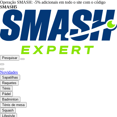
Operação SMASH: -5% adicionais em todo o site com o código
SMASH5
Pesquisar
Novidades
Sapatilhas
Raquetes
Ténis
Pádel
Badminton
Ténis de mesa
Squash
Lifestyle