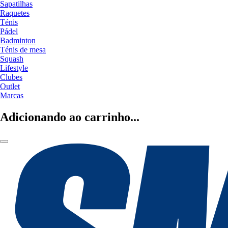
Sapatilhas
Raquetes
Ténis
Pádel
Badminton
Ténis de mesa
Squash
Lifestyle
Clubes
Outlet
Marcas
Adicionando ao carrinho...