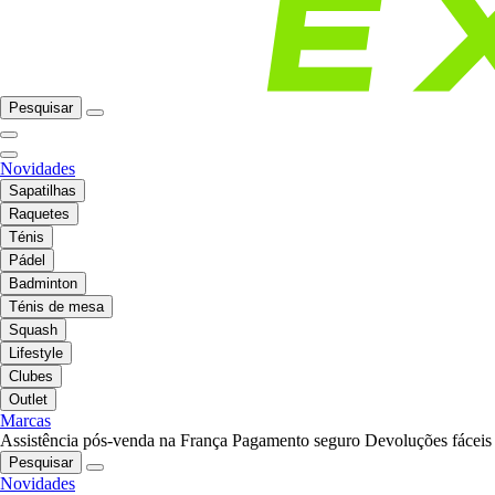
Pesquisar
Novidades
Sapatilhas
Raquetes
Ténis
Pádel
Badminton
Ténis de mesa
Squash
Lifestyle
Clubes
Outlet
Marcas
Assistência pós-venda na França
Pagamento seguro
Devoluções fáceis
Pesquisar
Novidades