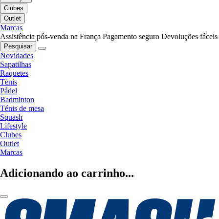
Clubes
Outlet
Marcas
Assistência pós-venda na França
Pagamento seguro
Devoluções fáceis
Pesquisar
Novidades
Sapatilhas
Raquetes
Ténis
Pádel
Badminton
Ténis de mesa
Squash
Lifestyle
Clubes
Outlet
Marcas
Adicionando ao carrinho...