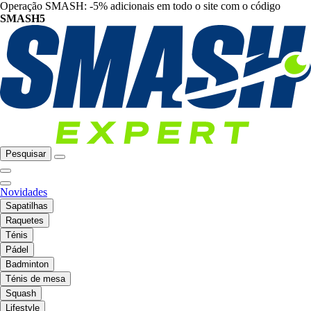
Operação SMASH: -5% adicionais em todo o site com o código
SMASH5
Pesquisar
Novidades
Sapatilhas
Raquetes
Ténis
Pádel
Badminton
Ténis de mesa
Squash
Lifestyle