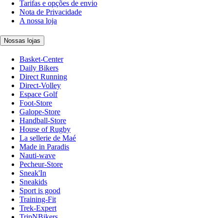
Tarifas e opções de envio
Nota de Privacidade
A nossa loja
Nossas lojas
Basket-Center
Daily Bikers
Direct Running
Direct-Volley
Espace Golf
Foot-Store
Galope-Store
Handball-Store
House of Rugby
La sellerie de Maé
Made in Paradis
Nauti-wave
Pecheur-Store
Sneak'In
Sneakids
Sport is good
Training-Fit
Trek-Expert
TripNBikers