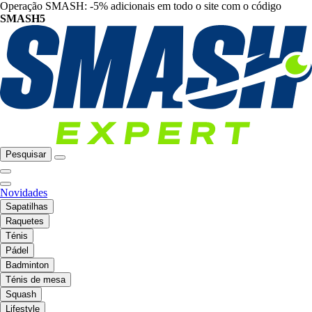
Operação SMASH: -5% adicionais em todo o site com o código
SMASH5
Pesquisar
Novidades
Sapatilhas
Raquetes
Ténis
Pádel
Badminton
Ténis de mesa
Squash
Lifestyle