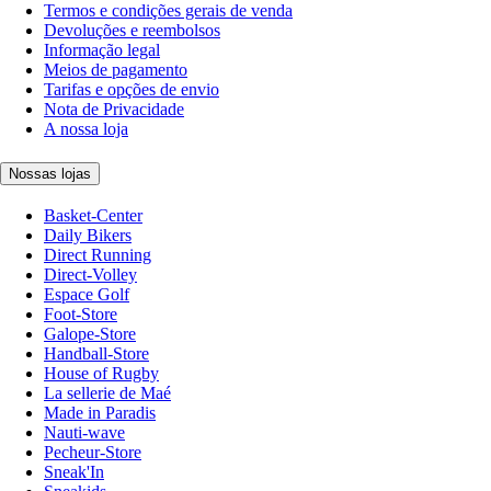
Termos e condições gerais de venda
Devoluções e reembolsos
Informação legal
Meios de pagamento
Tarifas e opções de envio
Nota de Privacidade
A nossa loja
Nossas lojas
Basket-Center
Daily Bikers
Direct Running
Direct-Volley
Espace Golf
Foot-Store
Galope-Store
Handball-Store
House of Rugby
La sellerie de Maé
Made in Paradis
Nauti-wave
Pecheur-Store
Sneak'In