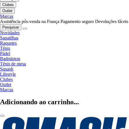
Clubes
Outlet
Marcas
Assistência pós-venda na França
Pagamento seguro
Devoluções fáceis
Pesquisar
Novidades
Sapatilhas
Raquetes
Ténis
Pádel
Badminton
Ténis de mesa
Squash
Lifestyle
Clubes
Outlet
Marcas
Adicionando ao carrinho...