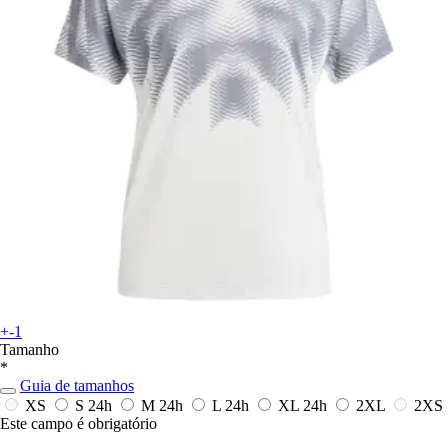
+-1
Tamanho
*
Guia de tamanhos
XS
S
24h
M
24h
L
24h
XL
24h
2XL
2XS
Este campo é obrigatório