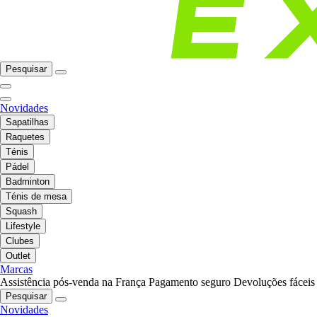
Pesquisar
Novidades
Sapatilhas
Raquetes
Ténis
Pádel
Badminton
Ténis de mesa
Squash
Lifestyle
Clubes
Outlet
Marcas
Assistência pós-venda na França
Pagamento seguro
Devoluções fáceis
Pesquisar
Novidades