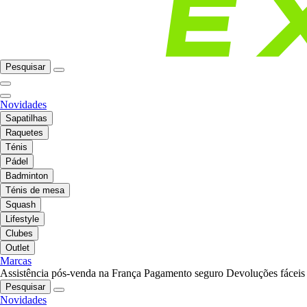
Pesquisar
Novidades
Sapatilhas
Raquetes
Ténis
Pádel
Badminton
Ténis de mesa
Squash
Lifestyle
Clubes
Outlet
Marcas
Assistência pós-venda na França
Pagamento seguro
Devoluções fáceis
Pesquisar
Novidades