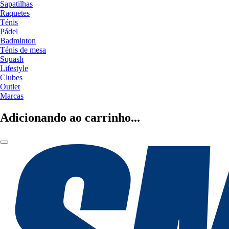
Sapatilhas
Raquetes
Ténis
Pádel
Badminton
Ténis de mesa
Squash
Lifestyle
Clubes
Outlet
Marcas
Adicionando ao carrinho...