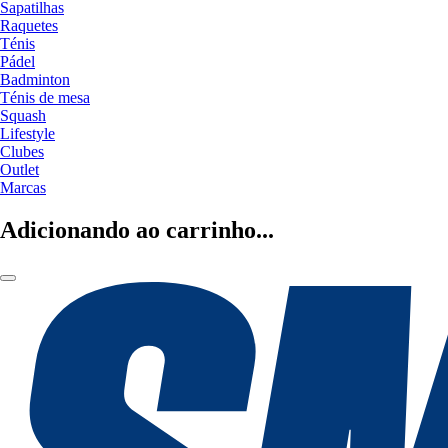
Sapatilhas
Raquetes
Ténis
Pádel
Badminton
Ténis de mesa
Squash
Lifestyle
Clubes
Outlet
Marcas
Adicionando ao carrinho...