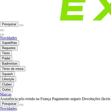
Pesquisar
Novidades
Sapatilhas
Raquetes
Ténis
Pádel
Badminton
Ténis de mesa
Squash
Lifestyle
Clubes
Outlet
Marcas
Assistência pós-venda na França
Pagamento seguro
Devoluções fáceis
Pesquisar
Novidades