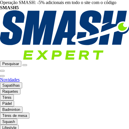
Operação SMASH: -5% adicionais em todo o site com o código
SMASH5
Pesquisar
Novidades
Sapatilhas
Raquetes
Ténis
Pádel
Badminton
Ténis de mesa
Squash
Lifestyle