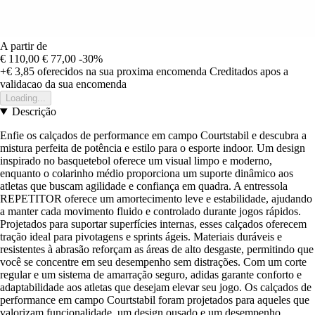
A partir de
€ 110,00
€ 77,00
-30%
+€ 3,85
oferecidos na sua proxima encomenda
Creditados apos a
validacao da sua encomenda
Loading...
Descrição
Enfie os calçados de performance em campo Courtstabil e descubra a
mistura perfeita de potência e estilo para o esporte indoor. Um design
inspirado no basquetebol oferece um visual limpo e moderno,
enquanto o colarinho médio proporciona um suporte dinâmico aos
atletas que buscam agilidade e confiança em quadra. A entressola
REPETITOR oferece um amortecimento leve e estabilidade, ajudando
a manter cada movimento fluido e controlado durante jogos rápidos.
Projetados para suportar superfícies internas, esses calçados oferecem
tração ideal para pivotagens e sprints ágeis. Materiais duráveis e
resistentes à abrasão reforçam as áreas de alto desgaste, permitindo que
você se concentre em seu desempenho sem distrações. Com um corte
regular e um sistema de amarração seguro, adidas garante conforto e
adaptabilidade aos atletas que desejam elevar seu jogo. Os calçados de
performance em campo Courtstabil foram projetados para aqueles que
valorizam funcionalidade, um design ousado e um desempenho