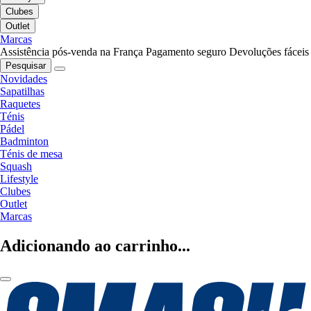
Clubes
Outlet
Marcas
Assistência pós-venda na França
Pagamento seguro
Devoluções fáceis
Pesquisar
Novidades
Sapatilhas
Raquetes
Ténis
Pádel
Badminton
Ténis de mesa
Squash
Lifestyle
Clubes
Outlet
Marcas
Adicionando ao carrinho...