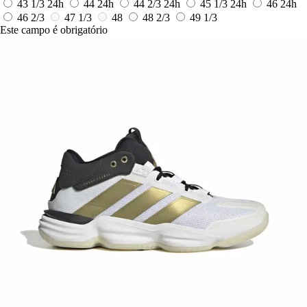
43 1/3
24h
44
24h
44 2/3
24h
45 1/3
24h
46
24h
46 2/3
47 1/3
48
48 2/3
49 1/3
Este campo é obrigatório