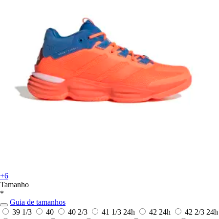
+6
Tamanho
*
Guia de tamanhos
39 1/3
40
40 2/3
41 1/3
24h
42
24h
42 2/3
24h