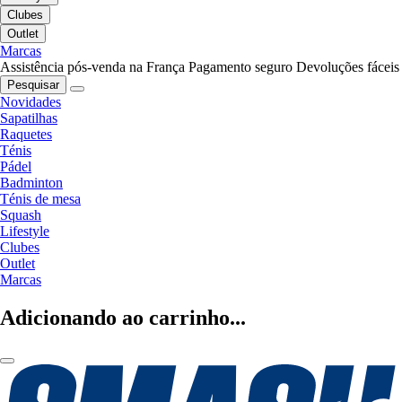
Clubes
Outlet
Marcas
Assistência pós-venda na França
Pagamento seguro
Devoluções fáceis
Pesquisar
Novidades
Sapatilhas
Raquetes
Ténis
Pádel
Badminton
Ténis de mesa
Squash
Lifestyle
Clubes
Outlet
Marcas
Adicionando ao carrinho...