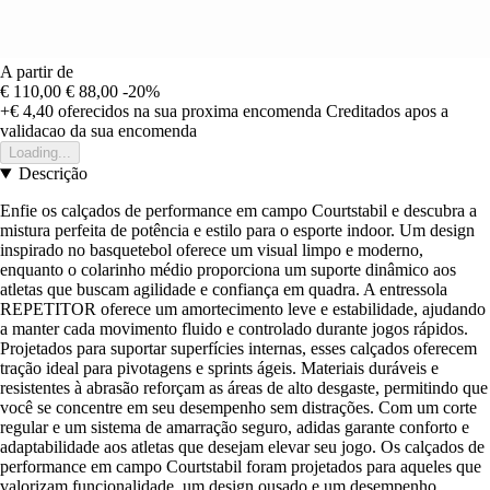
A partir de
€ 110,00
€ 88,00
-20%
+€ 4,40
oferecidos na sua proxima encomenda
Creditados apos a
validacao da sua encomenda
Loading...
Descrição
Enfie os calçados de performance em campo Courtstabil e descubra a
mistura perfeita de potência e estilo para o esporte indoor. Um design
inspirado no basquetebol oferece um visual limpo e moderno,
enquanto o colarinho médio proporciona um suporte dinâmico aos
atletas que buscam agilidade e confiança em quadra. A entressola
REPETITOR oferece um amortecimento leve e estabilidade, ajudando
a manter cada movimento fluido e controlado durante jogos rápidos.
Projetados para suportar superfícies internas, esses calçados oferecem
tração ideal para pivotagens e sprints ágeis. Materiais duráveis e
resistentes à abrasão reforçam as áreas de alto desgaste, permitindo que
você se concentre em seu desempenho sem distrações. Com um corte
regular e um sistema de amarração seguro, adidas garante conforto e
adaptabilidade aos atletas que desejam elevar seu jogo. Os calçados de
performance em campo Courtstabil foram projetados para aqueles que
valorizam funcionalidade, um design ousado e um desempenho