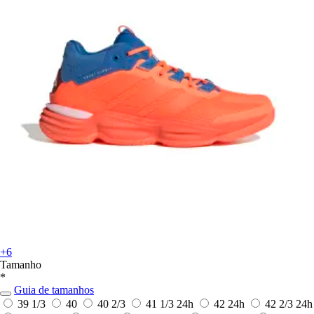
+6
Tamanho
*
Guia de tamanhos
39 1/3
40
40 2/3
41 1/3
24h
42
24h
42 2/3
24h