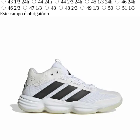
43 1/3
24h
44
24h
44 2/3
24h
45 1/3
24h
46
24h
46 2/3
47 1/3
48
48 2/3
49 1/3
50
51 1/3
Este campo é obrigatório