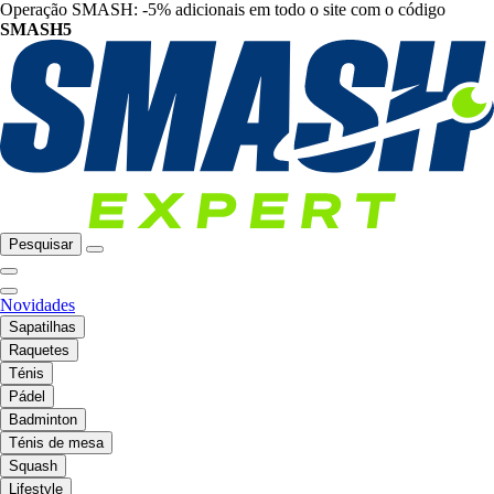
Operação SMASH: -5% adicionais em todo o site com o código
SMASH5
Pesquisar
Novidades
Sapatilhas
Raquetes
Ténis
Pádel
Badminton
Ténis de mesa
Squash
Lifestyle