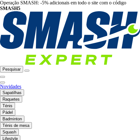
Operação SMASH: -5% adicionais em todo o site com o código
SMASH5
Pesquisar
Novidades
Sapatilhas
Raquetes
Ténis
Pádel
Badminton
Ténis de mesa
Squash
Lifestyle