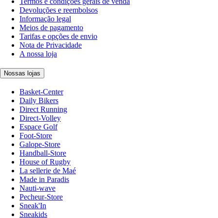
Termos e condições gerais de venda
Devoluções e reembolsos
Informação legal
Meios de pagamento
Tarifas e opções de envio
Nota de Privacidade
A nossa loja
Nossas lojas
Basket-Center
Daily Bikers
Direct Running
Direct-Volley
Espace Golf
Foot-Store
Galope-Store
Handball-Store
House of Rugby
La sellerie de Maé
Made in Paradis
Nauti-wave
Pecheur-Store
Sneak'In
Sneakids