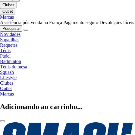
Clubes
Outlet
Marcas
Assistência pós-venda na França
Pagamento seguro
Devoluções fáceis
Pesquisar
Novidades
Sapatilhas
Raquetes
Ténis
Pádel
Badminton
Ténis de mesa
Squash
Lifestyle
Clubes
Outlet
Marcas
Adicionando ao carrinho...