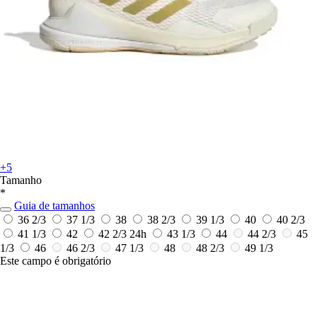
+5
Tamanho
*
Guia de tamanhos
36 2/3
37 1/3
38
38 2/3
39 1/3
40
40 2/3
41 1/3
42
42 2/3
24h
43 1/3
44
44 2/3
45
1/3
46
46 2/3
47 1/3
48
48 2/3
49 1/3
Este campo é obrigatório