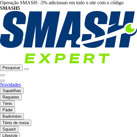
Operação SMASH: -5% adicionais em todo o site com o código
SMASH5
Pesquisar
Novidades
Sapatilhas
Raquetes
Ténis
Pádel
Badminton
Ténis de mesa
Squash
Lifestyle