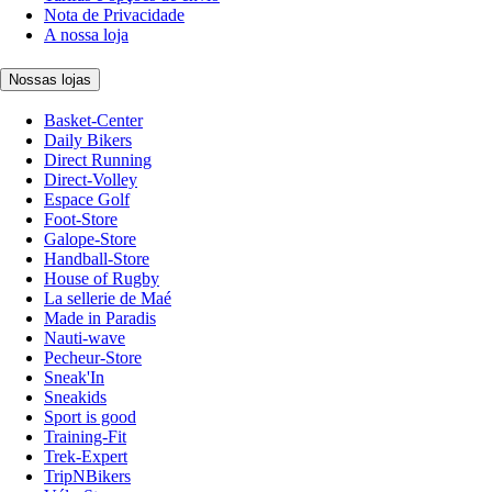
Nota de Privacidade
A nossa loja
Nossas lojas
Basket-Center
Daily Bikers
Direct Running
Direct-Volley
Espace Golf
Foot-Store
Galope-Store
Handball-Store
House of Rugby
La sellerie de Maé
Made in Paradis
Nauti-wave
Pecheur-Store
Sneak'In
Sneakids
Sport is good
Training-Fit
Trek-Expert
TripNBikers