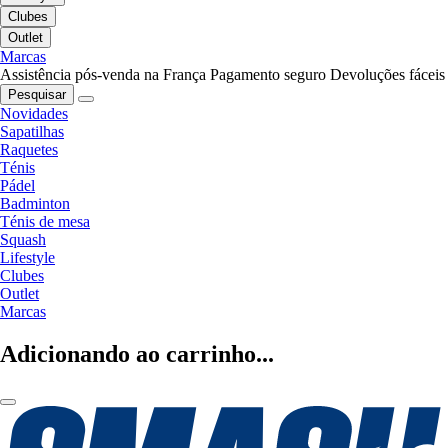
Clubes
Outlet
Marcas
Assistência pós-venda na França
Pagamento seguro
Devoluções fáceis
Pesquisar
Novidades
Sapatilhas
Raquetes
Ténis
Pádel
Badminton
Ténis de mesa
Squash
Lifestyle
Clubes
Outlet
Marcas
Adicionando ao carrinho...