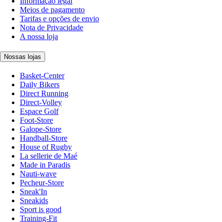
Informação legal
Meios de pagamento
Tarifas e opções de envio
Nota de Privacidade
A nossa loja
Nossas lojas
Basket-Center
Daily Bikers
Direct Running
Direct-Volley
Espace Golf
Foot-Store
Galope-Store
Handball-Store
House of Rugby
La sellerie de Maé
Made in Paradis
Nauti-wave
Pecheur-Store
Sneak'In
Sneakids
Sport is good
Training-Fit