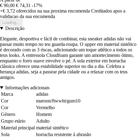
€ 90,00
€ 74,31
-17%
+€ 3,72
oferecidos na sua proxima encomenda
Creditados apos a
validacao da sua encomenda
Loading...
Descrição
Elegante, desportiva e fácil de combinar, esta sneaker adidas não vai
passar muito tempo no teu guarda-roupa. O upper em material sintético
é decorado com as 3 riscas, adicionando um toque atlético a todos os
teus looks. A entressola Cloudfoam garante um amortecimento ótimo,
enquanto o forro suave envolve o pé. A sola exterior em borracha
clássica oferece uma estabilidade superior no dia a dia. Celebra a
herança adidas, seja a passear pela cidade ou a relaxar com os teus
amigos.
Informações adicionais
Marca
adidas
Cor
maroon/ftwwht/gum10
Cor
Vermelho
Género
Homem
Grupo etário
Adulto
Material principal
material sintético
Sola
borracha resistente à abrasão