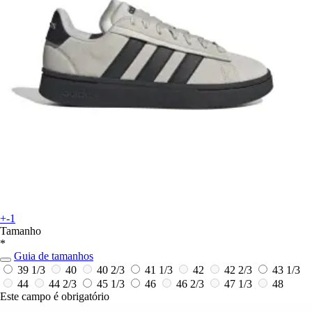
+-1
Tamanho
*
Guia de tamanhos
39 1/3
40
40 2/3
41 1/3
42
42 2/3
43 1/3
44
44 2/3
45 1/3
46
46 2/3
47 1/3
48
Este campo é obrigatório