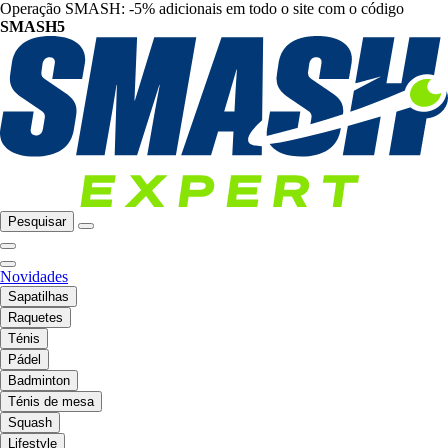
Operação SMASH: -5% adicionais em todo o site com o código
SMASH5
Pesquisar
Novidades
Sapatilhas
Raquetes
Ténis
Pádel
Badminton
Ténis de mesa
Squash
Lifestyle