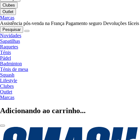
Clubes
Outlet
Marcas
Assistência pós-venda na França
Pagamento seguro
Devoluções fáceis
Pesquisar
Novidades
Sapatilhas
Raquetes
Ténis
Pádel
Badminton
Ténis de mesa
Squash
Lifestyle
Clubes
Outlet
Marcas
Adicionando ao carrinho...