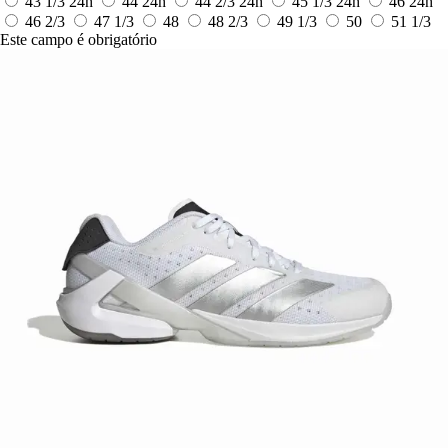
43 1/3
24h
44
24h
44 2/3
24h
45 1/3
24h
46
24h
46 2/3
47 1/3
48
48 2/3
49 1/3
50
51 1/3
Este campo é obrigatório