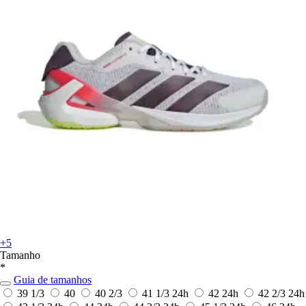
+5
Tamanho
*
Guia de tamanhos
39 1/3
40
40 2/3
41 1/3
24h
42
24h
42 2/3
24h