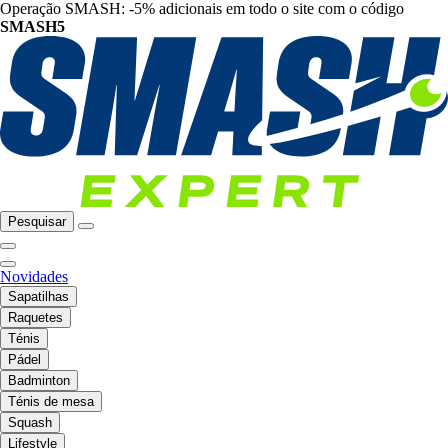
Operação SMASH: -5% adicionais em todo o site com o código
SMASH5
Pesquisar
Novidades
Sapatilhas
Raquetes
Ténis
Pádel
Badminton
Ténis de mesa
Squash
Lifestyle