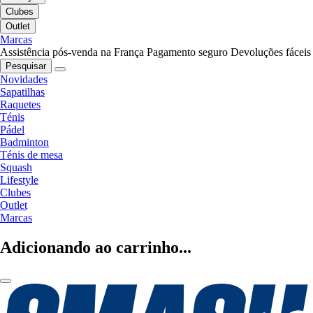
Clubes
Outlet
Marcas
Assistência pós-venda na França
Pagamento seguro
Devoluções fáceis
Pesquisar
Novidades
Sapatilhas
Raquetes
Ténis
Pádel
Badminton
Ténis de mesa
Squash
Lifestyle
Clubes
Outlet
Marcas
Adicionando ao carrinho...