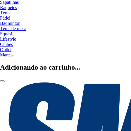
Sapatilhas
Raquetes
Ténis
Pádel
Badminton
Ténis de mesa
Squash
Lifestyle
Clubes
Outlet
Marcas
Adicionando ao carrinho...