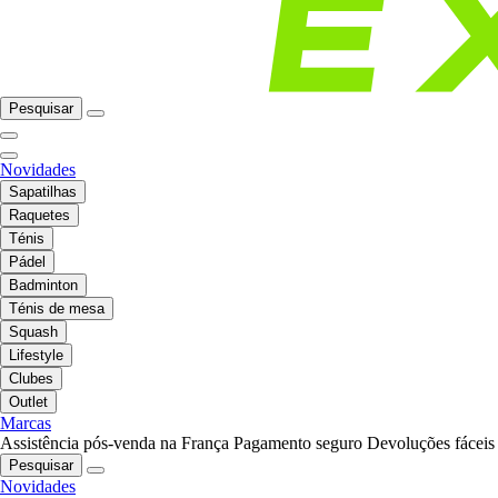
Pesquisar
Novidades
Sapatilhas
Raquetes
Ténis
Pádel
Badminton
Ténis de mesa
Squash
Lifestyle
Clubes
Outlet
Marcas
Assistência pós-venda na França
Pagamento seguro
Devoluções fáceis
Pesquisar
Novidades