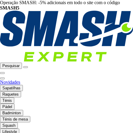
Operação SMASH: -5% adicionais em todo o site com o código
SMASH5
Pesquisar
Novidades
Sapatilhas
Raquetes
Ténis
Pádel
Badminton
Ténis de mesa
Squash
Lifestyle