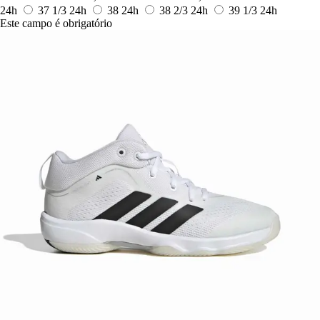
24h
37 1/3
24h
38
24h
38 2/3
24h
39 1/3
24h
Este campo é obrigatório