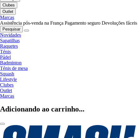
Clubes
Outlet
Marcas
Assistência pós-venda na França
Pagamento seguro
Devoluções fáceis
Pesquisar
Novidades
Sapatilhas
Raquetes
Ténis
Pádel
Badminton
Ténis de mesa
Squash
Lifestyle
Clubes
Outlet
Marcas
Adicionando ao carrinho...