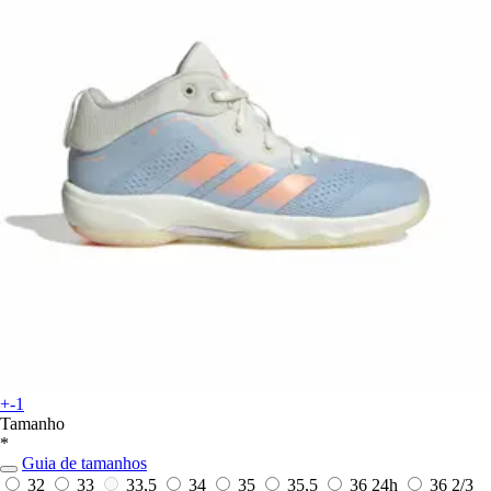
+-1
Tamanho
*
Guia de tamanhos
32
33
33,5
34
35
35,5
36
24h
36 2/3