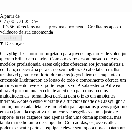
A partir de
€ 75,00
€ 71,25
-5%
+€ 3,56
oferecidos na sua proxima encomenda
Creditados apos a
validacao da sua encomenda
Loading...
Descrição
Crazyflight 7 Junior foi projetado para jovens jogadores de vôlei que
querem brilhar em quadra. Com o mesmo design ousado que os
modelos profissionais, esses calçados oferecem aos jovens atletas a
confiança necessária para dar o seu melhor. O cabedal em malha
respirável garante conforto durante os jogos intensos, enquanto a
entressola Lightmotion ao longo de todo o comprimento oferece um
amortecimento leve e suporte responsivo. A sola exterior Adiwear
durável proporciona excelente aderência para movimentos
multidirecionais, tornando-a perfeita para o jogo em ambientes
internos. Adote o estilo vibrante e a funcionalidade de Crazyflight 7
Junior, onde cada detalhe é projetado para apoiar os jovens jogadores
em sua jornada esportiva. Com cores energéticas e um ajuste de
suporte, esses calçados não apenas têm uma ótima aparência, mas
também melhoram o desempenho. Com adidas, os jovens atletas
podem se sentir parte da equipe e elevar seu jogo a novos patamares.