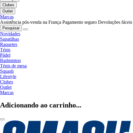
Clubes
Outlet
Marcas
Assistência pós-venda na França
Pagamento seguro
Devoluções fáceis
Pesquisar
Novidades
Sapatilhas
Raquetes
Ténis
Pádel
Badminton
Ténis de mesa
Squash
Lifestyle
Clubes
Outlet
Marcas
Adicionando ao carrinho...