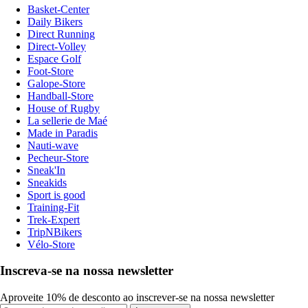
Basket-Center
Daily Bikers
Direct Running
Direct-Volley
Espace Golf
Foot-Store
Galope-Store
Handball-Store
House of Rugby
La sellerie de Maé
Made in Paradis
Nauti-wave
Pecheur-Store
Sneak'In
Sneakids
Sport is good
Training-Fit
Trek-Expert
TripNBikers
Vélo-Store
Inscreva-se na nossa newsletter
Aproveite 10% de desconto ao inscrever-se na nossa newsletter