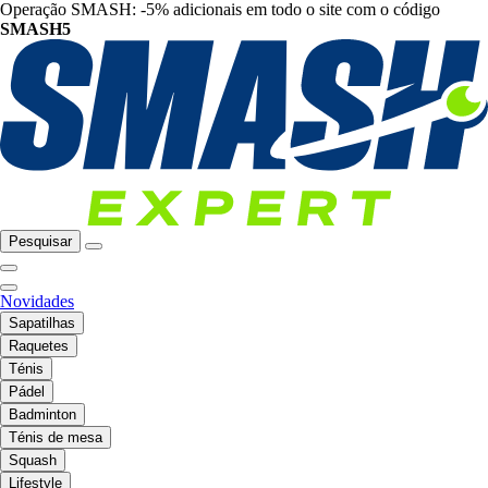
Operação SMASH: -5% adicionais em todo o site com o código
SMASH5
Pesquisar
Novidades
Sapatilhas
Raquetes
Ténis
Pádel
Badminton
Ténis de mesa
Squash
Lifestyle