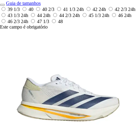
Guia de tamanhos
39 1/3
40
40 2/3
41 1/3
24h
42
24h
42 2/3
24h
43 1/3
24h
44
24h
44 2/3
24h
45 1/3
24h
46
24h
46 2/3
24h
47 1/3
48
Este campo é obrigatório