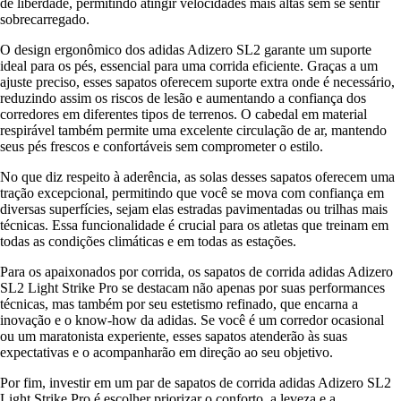
de liberdade, permitindo atingir velocidades mais altas sem se sentir
sobrecarregado.
O design ergonômico dos adidas Adizero SL2 garante um suporte
ideal para os pés, essencial para uma corrida eficiente. Graças a um
ajuste preciso, esses sapatos oferecem suporte extra onde é necessário,
reduzindo assim os riscos de lesão e aumentando a confiança dos
corredores em diferentes tipos de terrenos. O cabedal em material
respirável também permite uma excelente circulação de ar, mantendo
seus pés frescos e confortáveis sem comprometer o estilo.
No que diz respeito à aderência, as solas desses sapatos oferecem uma
tração excepcional, permitindo que você se mova com confiança em
diversas superfícies, sejam elas estradas pavimentadas ou trilhas mais
técnicas. Essa funcionalidade é crucial para os atletas que treinam em
todas as condições climáticas e em todas as estações.
Para os apaixonados por corrida, os sapatos de corrida adidas Adizero
SL2 Light Strike Pro se destacam não apenas por suas performances
técnicas, mas também por seu estetismo refinado, que encarna a
inovação e o know-how da adidas. Se você é um corredor ocasional
ou um maratonista experiente, esses sapatos atenderão às suas
expectativas e o acompanharão em direção ao seu objetivo.
Por fim, investir em um par de sapatos de corrida adidas Adizero SL2
Light Strike Pro é escolher priorizar o conforto, a leveza e a