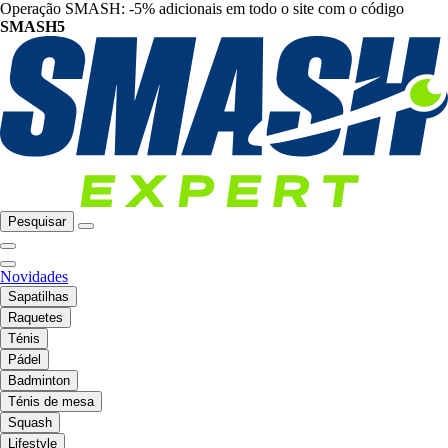
Operação SMASH: -5% adicionais em todo o site com o código
SMASH5
Pesquisar
Novidades
Sapatilhas
Raquetes
Ténis
Pádel
Badminton
Ténis de mesa
Squash
Lifestyle