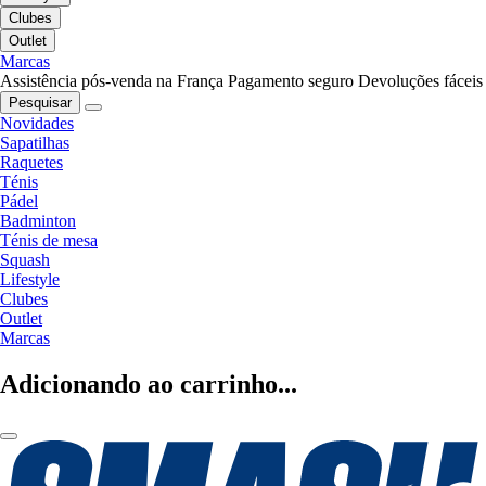
Clubes
Outlet
Marcas
Assistência pós-venda na França
Pagamento seguro
Devoluções fáceis
Pesquisar
Novidades
Sapatilhas
Raquetes
Ténis
Pádel
Badminton
Ténis de mesa
Squash
Lifestyle
Clubes
Outlet
Marcas
Adicionando ao carrinho...