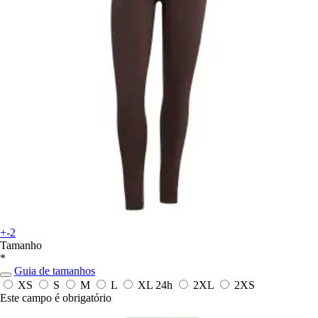
+-2
Tamanho
*
Guia de tamanhos
XS
S
M
L
XL
24h
2XL
2XS
Este campo é obrigatório