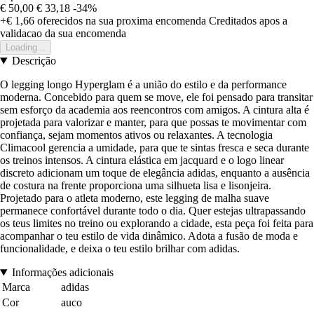
€ 50,00
€ 33,18
-34%
+€ 1,66
oferecidos na sua proxima encomenda
Creditados apos a
validacao da sua encomenda
Loading...
Descrição
O legging longo Hyperglam é a união do estilo e da performance
moderna. Concebido para quem se move, ele foi pensado para transitar
sem esforço da academia aos reencontros com amigos. A cintura alta é
projetada para valorizar e manter, para que possas te movimentar com
confiança, sejam momentos ativos ou relaxantes. A tecnologia
Climacool gerencia a umidade, para que te sintas fresca e seca durante
os treinos intensos. A cintura elástica em jacquard e o logo linear
discreto adicionam um toque de elegância adidas, enquanto a ausência
de costura na frente proporciona uma silhueta lisa e lisonjeira.
Projetado para o atleta moderno, este legging de malha suave
permanece confortável durante todo o dia. Quer estejas ultrapassando
os teus limites no treino ou explorando a cidade, esta peça foi feita para
acompanhar o teu estilo de vida dinâmico. Adota a fusão de moda e
funcionalidade, e deixa o teu estilo brilhar com adidas.
Informações adicionais
Marca
adidas
Cor
auco