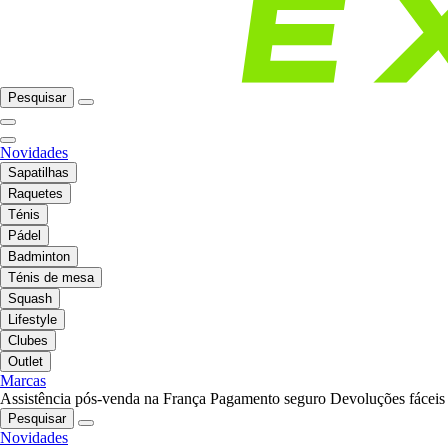
Pesquisar
Novidades
Sapatilhas
Raquetes
Ténis
Pádel
Badminton
Ténis de mesa
Squash
Lifestyle
Clubes
Outlet
Marcas
Assistência pós-venda na França
Pagamento seguro
Devoluções fáceis
Pesquisar
Novidades