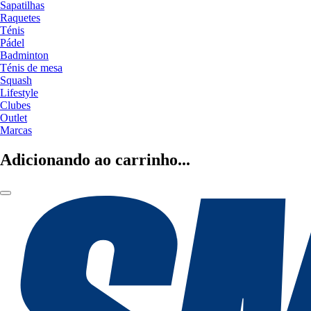
Sapatilhas
Raquetes
Ténis
Pádel
Badminton
Ténis de mesa
Squash
Lifestyle
Clubes
Outlet
Marcas
Adicionando ao carrinho...