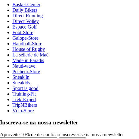
Basket-Center
Daily Bikers
Direct Running
Direct-Volley
Espace Golf
Foot-Store
Galope-Store
Handball-Store
House of Rugby
La sellerie de Maé
Made in Paradis
Nauti-wave
Pecheur-Store
Sneak'In
Sneakids
Sport is good
Training-Fit
Trek-Expert
TripNBikers
Vélo-Store
Inscreva-se na nossa newsletter
Aproveite 10% de desconto ao inscrever-se na nossa newsletter