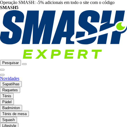
Operação SMASH: -5% adicionais em todo o site com o código
SMASH5
Pesquisar
Novidades
Sapatilhas
Raquetes
Ténis
Pádel
Badminton
Ténis de mesa
Squash
Lifestyle