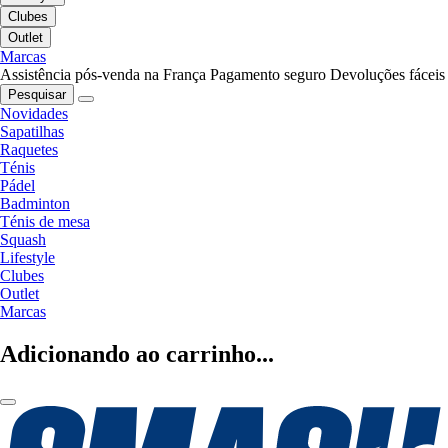
Clubes
Outlet
Marcas
Assistência pós-venda na França
Pagamento seguro
Devoluções fáceis
Pesquisar
Novidades
Sapatilhas
Raquetes
Ténis
Pádel
Badminton
Ténis de mesa
Squash
Lifestyle
Clubes
Outlet
Marcas
Adicionando ao carrinho...