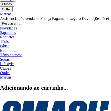
Clubes
Outlet
Marcas
Assistência pós-venda na França
Pagamento seguro
Devoluções fáceis
Pesquisar
Novidades
Sapatilhas
Raquetes
Ténis
Pádel
Badminton
Ténis de mesa
Squash
Lifestyle
Clubes
Outlet
Marcas
Adicionando ao carrinho...