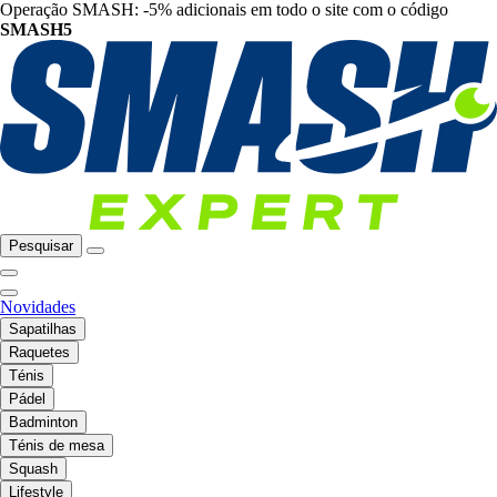
Operação SMASH: -5% adicionais em todo o site com o código
SMASH5
Pesquisar
Novidades
Sapatilhas
Raquetes
Ténis
Pádel
Badminton
Ténis de mesa
Squash
Lifestyle