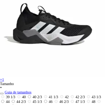
+1
Tamanho
*
Guia de tamanhos
39 1/3
40
40 2/3
41 1/3
42
42 2/3
43 1/3
44
44 2/3
45 1/3
46
46 2/3
47 1/3
48