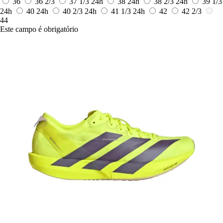
36
36 2/3
37 1/3
24h
38
24h
38 2/3
24h
39 1/3
24h
40
24h
40 2/3
24h
41 1/3
24h
42
42 2/3
44
Este campo é obrigatório