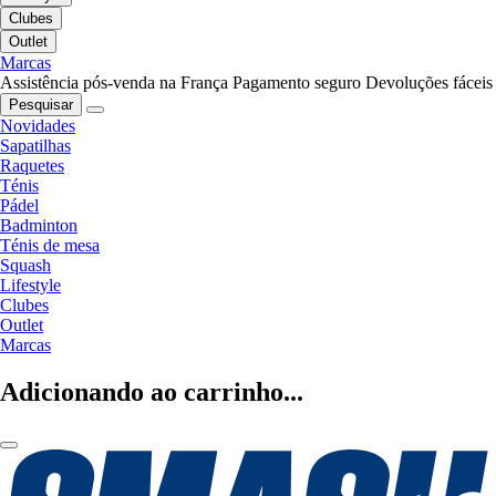
Clubes
Outlet
Marcas
Assistência pós-venda na França
Pagamento seguro
Devoluções fáceis
Pesquisar
Novidades
Sapatilhas
Raquetes
Ténis
Pádel
Badminton
Ténis de mesa
Squash
Lifestyle
Clubes
Outlet
Marcas
Adicionando ao carrinho...