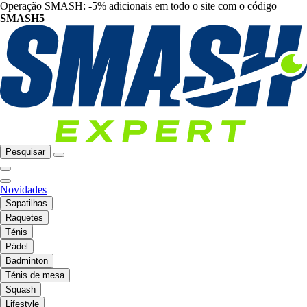
Operação SMASH: -5% adicionais em todo o site com o código
SMASH5
Pesquisar
Novidades
Sapatilhas
Raquetes
Ténis
Pádel
Badminton
Ténis de mesa
Squash
Lifestyle