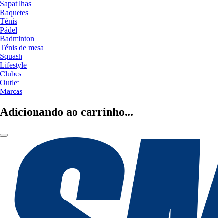
Sapatilhas
Raquetes
Ténis
Pádel
Badminton
Ténis de mesa
Squash
Lifestyle
Clubes
Outlet
Marcas
Adicionando ao carrinho...