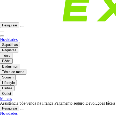
Pesquisar
Novidades
Sapatilhas
Raquetes
Ténis
Pádel
Badminton
Ténis de mesa
Squash
Lifestyle
Clubes
Outlet
Marcas
Assistência pós-venda na França
Pagamento seguro
Devoluções fáceis
Pesquisar
Novidades