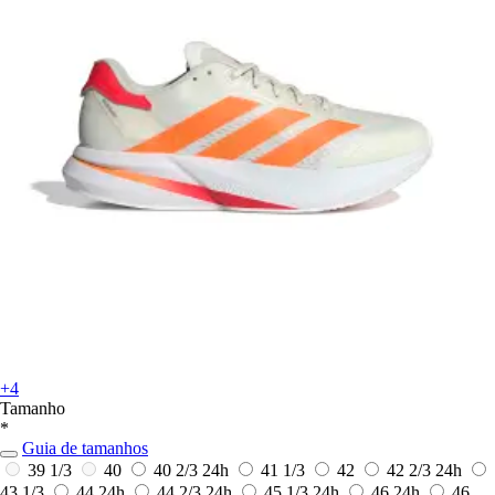
+4
Tamanho
*
Guia de tamanhos
39 1/3
40
40 2/3
24h
41 1/3
42
42 2/3
24h
43 1/3
44
24h
44 2/3
24h
45 1/3
24h
46
24h
46