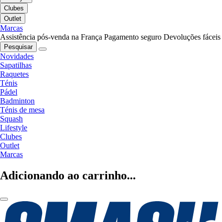
Clubes
Outlet
Marcas
Assistência pós-venda na França
Pagamento seguro
Devoluções fáceis
Pesquisar
Novidades
Sapatilhas
Raquetes
Ténis
Pádel
Badminton
Ténis de mesa
Squash
Lifestyle
Clubes
Outlet
Marcas
Adicionando ao carrinho...