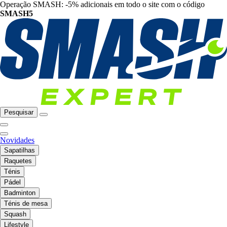
Operação SMASH: -5% adicionais em todo o site com o código
SMASH5
Pesquisar
Novidades
Sapatilhas
Raquetes
Ténis
Pádel
Badminton
Ténis de mesa
Squash
Lifestyle