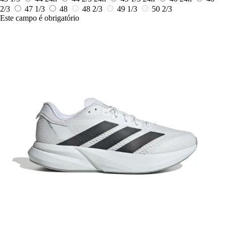
2/3
47 1/3
48
48 2/3
49 1/3
50 2/3
Este campo é obrigatório