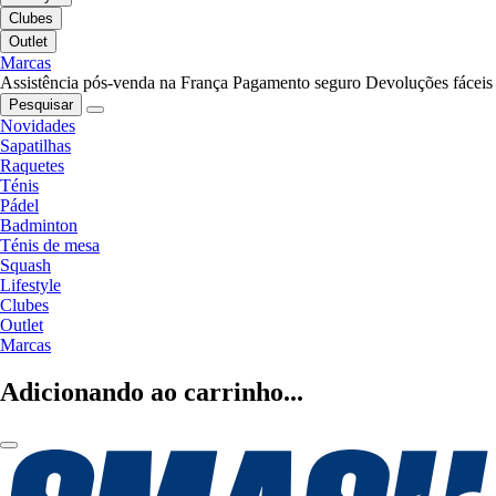
Clubes
Outlet
Marcas
Assistência pós-venda na França
Pagamento seguro
Devoluções fáceis
Pesquisar
Novidades
Sapatilhas
Raquetes
Ténis
Pádel
Badminton
Ténis de mesa
Squash
Lifestyle
Clubes
Outlet
Marcas
Adicionando ao carrinho...