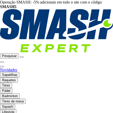
Operação SMASH: -5% adicionais em todo o site com o código
SMASH5
Pesquisar
Novidades
Sapatilhas
Raquetes
Ténis
Pádel
Badminton
Ténis de mesa
Squash
Lifestyle