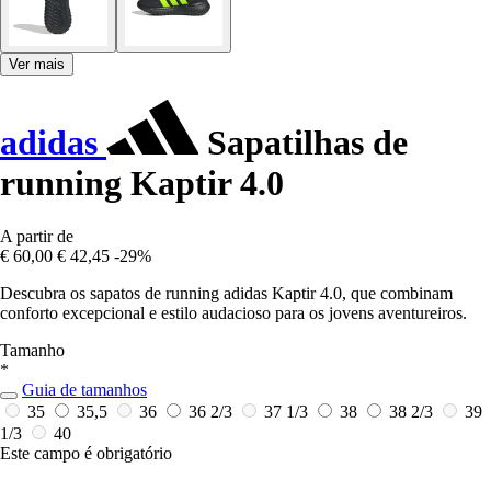
Ver mais
adidas
Sapatilhas de
running Kaptir 4.0
A partir de
€ 60,00
€ 42,45
-29%
Descubra os sapatos de running adidas Kaptir 4.0, que combinam
conforto excepcional e estilo audacioso para os jovens aventureiros.
Tamanho
*
Guia de tamanhos
35
35,5
36
36 2/3
37 1/3
38
38 2/3
39
1/3
40
Este campo é obrigatório