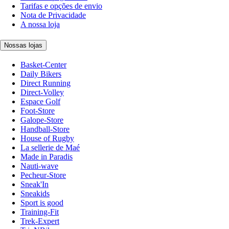
Tarifas e opções de envio
Nota de Privacidade
A nossa loja
Nossas lojas
Basket-Center
Daily Bikers
Direct Running
Direct-Volley
Espace Golf
Foot-Store
Galope-Store
Handball-Store
House of Rugby
La sellerie de Maé
Made in Paradis
Nauti-wave
Pecheur-Store
Sneak'In
Sneakids
Sport is good
Training-Fit
Trek-Expert