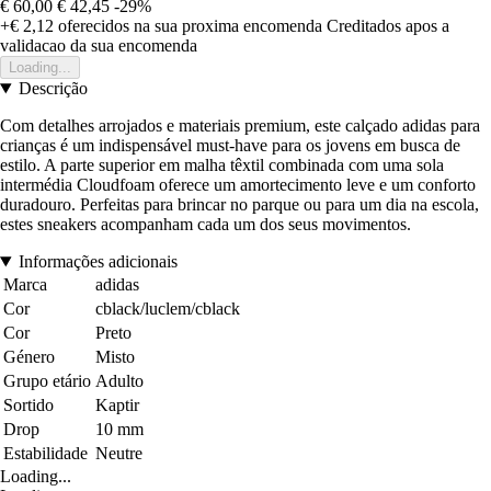
€ 60,00
€ 42,45
-29%
+€ 2,12
oferecidos na sua proxima encomenda
Creditados apos a
validacao da sua encomenda
Loading...
Descrição
Com detalhes arrojados e materiais premium, este calçado adidas para
crianças é um indispensável must-have para os jovens em busca de
estilo. A parte superior em malha têxtil combinada com uma sola
intermédia Cloudfoam oferece um amortecimento leve e um conforto
duradouro. Perfeitas para brincar no parque ou para um dia na escola,
estes sneakers acompanham cada um dos seus movimentos.
Informações adicionais
Marca
adidas
Cor
cblack/luclem/cblack
Cor
Preto
Género
Misto
Grupo etário
Adulto
Sortido
Kaptir
Drop
10 mm
Estabilidade
Neutre
Loading...