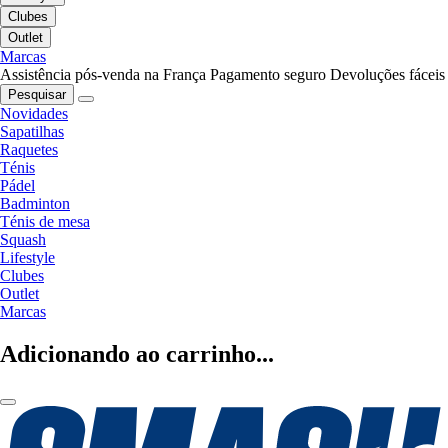
Clubes
Outlet
Marcas
Assistência pós-venda na França
Pagamento seguro
Devoluções fáceis
Pesquisar
Novidades
Sapatilhas
Raquetes
Ténis
Pádel
Badminton
Ténis de mesa
Squash
Lifestyle
Clubes
Outlet
Marcas
Adicionando ao carrinho...