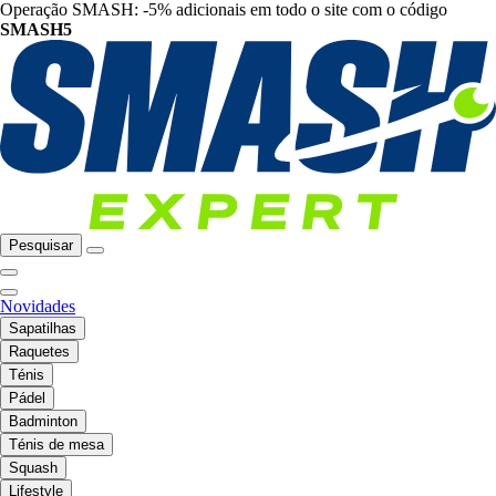
Operação SMASH: -5% adicionais em todo o site com o código
SMASH5
Pesquisar
Novidades
Sapatilhas
Raquetes
Ténis
Pádel
Badminton
Ténis de mesa
Squash
Lifestyle