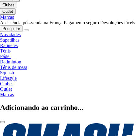
Clubes
Outlet
Marcas
Assistência pós-venda na França
Pagamento seguro
Devoluções fáceis
Pesquisar
Novidades
Sapatilhas
Raquetes
Ténis
Pádel
Badminton
Ténis de mesa
Squash
Lifestyle
Clubes
Outlet
Marcas
Adicionando ao carrinho...