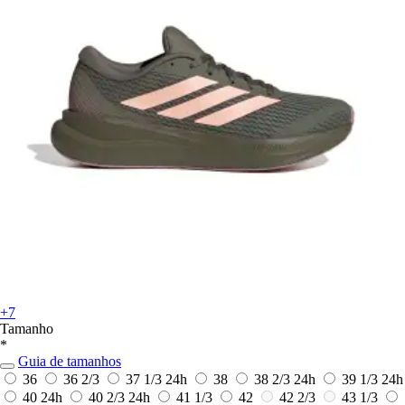
+7
Tamanho
*
Guia de tamanhos
36
36 2/3
37 1/3
24h
38
38 2/3
24h
39 1/3
24h
40
24h
40 2/3
24h
41 1/3
42
42 2/3
43 1/3