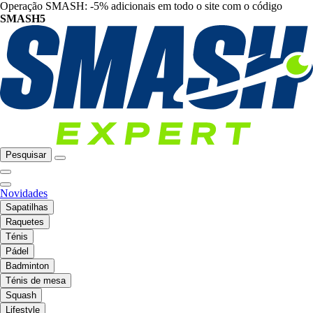
Operação SMASH: -5% adicionais em todo o site com o código
SMASH5
Pesquisar
Novidades
Sapatilhas
Raquetes
Ténis
Pádel
Badminton
Ténis de mesa
Squash
Lifestyle