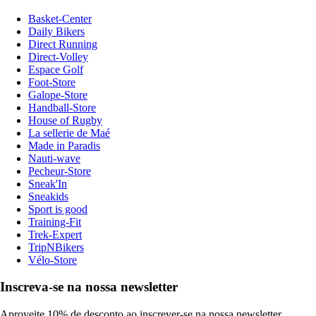
Basket-Center
Daily Bikers
Direct Running
Direct-Volley
Espace Golf
Foot-Store
Galope-Store
Handball-Store
House of Rugby
La sellerie de Maé
Made in Paradis
Nauti-wave
Pecheur-Store
Sneak'In
Sneakids
Sport is good
Training-Fit
Trek-Expert
TripNBikers
Vélo-Store
Inscreva-se na nossa newsletter
Aproveite 10% de desconto ao inscrever-se na nossa newsletter