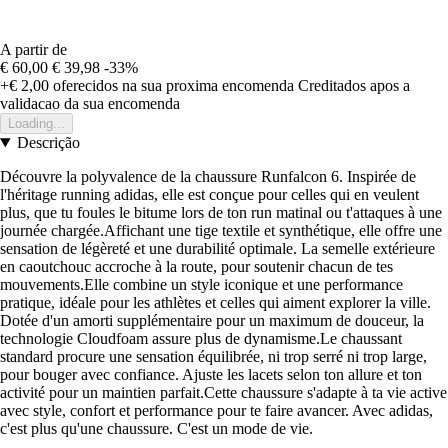
A partir de
€ 60,00
€ 39,98
-33%
+€ 2,00
oferecidos na sua proxima encomenda
Creditados apos a
validacao da sua encomenda
Loading...
Descrição
Découvre la polyvalence de la chaussure Runfalcon 6. Inspirée de
l'héritage running adidas, elle est conçue pour celles qui en veulent
plus, que tu foules le bitume lors de ton run matinal ou t'attaques à une
journée chargée.Affichant une tige textile et synthétique, elle offre une
sensation de légèreté et une durabilité optimale. La semelle extérieure
en caoutchouc accroche à la route, pour soutenir chacun de tes
mouvements.Elle combine un style iconique et une performance
pratique, idéale pour les athlètes et celles qui aiment explorer la ville.
Dotée d'un amorti supplémentaire pour un maximum de douceur, la
technologie Cloudfoam assure plus de dynamisme.Le chaussant
standard procure une sensation équilibrée, ni trop serré ni trop large,
pour bouger avec confiance. Ajuste les lacets selon ton allure et ton
activité pour un maintien parfait.Cette chaussure s'adapte à ta vie active
avec style, confort et performance pour te faire avancer. Avec adidas,
c'est plus qu'une chaussure. C'est un mode de vie.