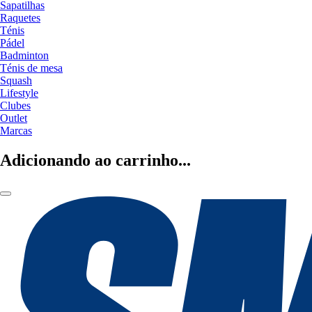
Sapatilhas
Raquetes
Ténis
Pádel
Badminton
Ténis de mesa
Squash
Lifestyle
Clubes
Outlet
Marcas
Adicionando ao carrinho...