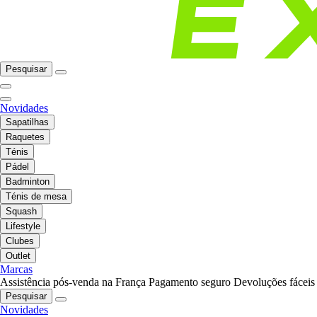
Pesquisar
Novidades
Sapatilhas
Raquetes
Ténis
Pádel
Badminton
Ténis de mesa
Squash
Lifestyle
Clubes
Outlet
Marcas
Assistência pós-venda na França
Pagamento seguro
Devoluções fáceis
Pesquisar
Novidades