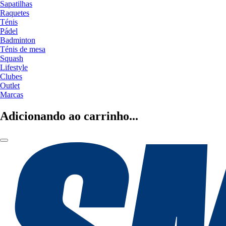
Sapatilhas
Raquetes
Ténis
Pádel
Badminton
Ténis de mesa
Squash
Lifestyle
Clubes
Outlet
Marcas
Adicionando ao carrinho...