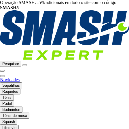
Operação SMASH: -5% adicionais em todo o site com o código
SMASH5
Pesquisar
Novidades
Sapatilhas
Raquetes
Ténis
Pádel
Badminton
Ténis de mesa
Squash
Lifestyle