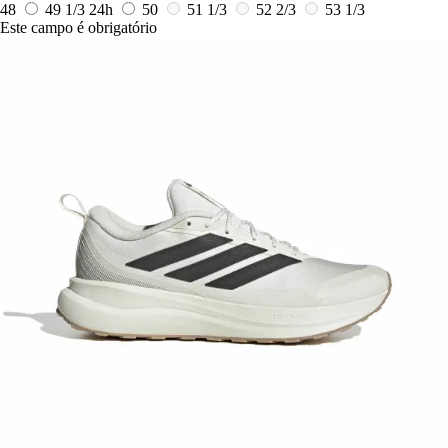
48
49 1/3
24h
50
51 1/3
52 2/3
53 1/3
Este campo é obrigatório