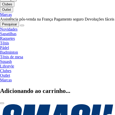
Clubes
Outlet
Marcas
Assistência pós-venda na França
Pagamento seguro
Devoluções fáceis
Pesquisar
Novidades
Sapatilhas
Raquetes
Ténis
Pádel
Badminton
Ténis de mesa
Squash
Lifestyle
Clubes
Outlet
Marcas
Adicionando ao carrinho...