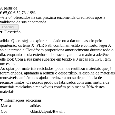
A partir de
€ 65,00
€ 52,78
-19%
+€ 2,64
oferecidos na sua proxima encomenda
Creditados apos a
validacao da sua encomenda
Loading...
Descrição
adidas Quer esteja a explorar a cidade ou a dar um passeio pelo
quarteirão, os ténis X_PLR Path combinam estilo e conforto. léger A
sola intermédia Cloudfoam proporciona amortecimento durante todo o
dia, enquanto a sola exterior de borracha garante a máxima aderência.
elle look Com a sua parte superior em tecido e 3 riscas em TPU, tem
um estilo .
Ao optar por materiais reciclados, podemos reutilizar materiais que já
foram criados, ajudando a reduzir o desperdício. A escolha de materiais
renováveis também nos ajuda a reduzir a nossa dependência de
recursos finitos. Os nossos produtos fabricados com uma mistura de
materiais reciclados e renováveis contêm pelo menos 70% destes
materiais.
Informações adicionais
Marca
adidas
Cor
cblack/clpink/ftwwht