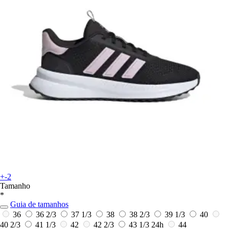
+-2
Tamanho
*
Guia de tamanhos
36
36 2/3
37 1/3
38
38 2/3
39 1/3
40
40 2/3
41 1/3
42
42 2/3
43 1/3
24h
44