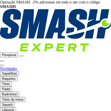
Operação SMASH: -5% adicionais em todo o site com o código
SMASH5
Pesquisar
Novidades
Sapatilhas
Raquetes
Ténis
Pádel
Badminton
Ténis de mesa
Squash
Lifestyle