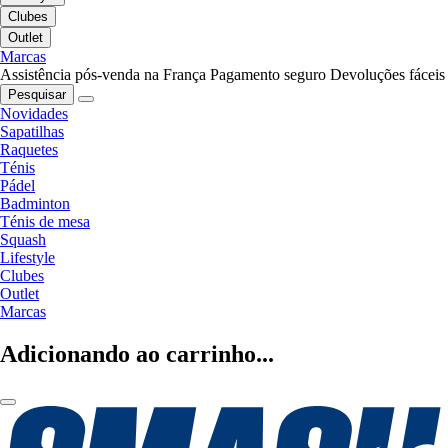
Clubes
Outlet
Marcas
Assistência pós-venda na França
Pagamento seguro
Devoluções fáceis
Pesquisar
Novidades
Sapatilhas
Raquetes
Ténis
Pádel
Badminton
Ténis de mesa
Squash
Lifestyle
Clubes
Outlet
Marcas
Adicionando ao carrinho...