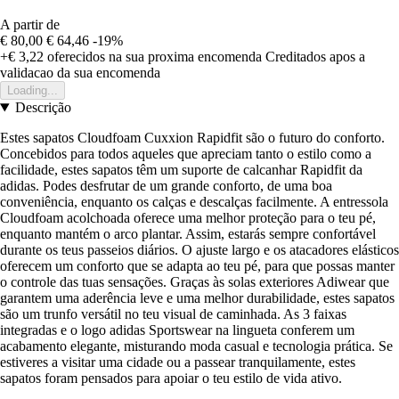
A partir de
€ 80,00
€ 64,46
-19%
+€ 3,22
oferecidos na sua proxima encomenda
Creditados apos a
validacao da sua encomenda
Loading...
Descrição
Estes sapatos Cloudfoam Cuxxion Rapidfit são o futuro do conforto.
Concebidos para todos aqueles que apreciam tanto o estilo como a
facilidade, estes sapatos têm um suporte de calcanhar Rapidfit da
adidas. Podes desfrutar de um grande conforto, de uma boa
conveniência, enquanto os calças e descalças facilmente. A entressola
Cloudfoam acolchoada oferece uma melhor proteção para o teu pé,
enquanto mantém o arco plantar. Assim, estarás sempre confortável
durante os teus passeios diários. O ajuste largo e os atacadores elásticos
oferecem um conforto que se adapta ao teu pé, para que possas manter
o controle das tuas sensações. Graças às solas exteriores Adiwear que
garantem uma aderência leve e uma melhor durabilidade, estes sapatos
são um trunfo versátil no teu visual de caminhada. As 3 faixas
integradas e o logo adidas Sportswear na lingueta conferem um
acabamento elegante, misturando moda casual e tecnologia prática. Se
estiveres a visitar uma cidade ou a passear tranquilamente, estes
sapatos foram pensados para apoiar o teu estilo de vida ativo.