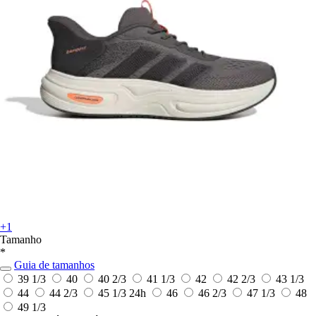
+1
Tamanho
*
Guia de tamanhos
39 1/3
40
40 2/3
41 1/3
42
42 2/3
43 1/3
44
44 2/3
45 1/3
24h
46
46 2/3
47 1/3
48
49 1/3