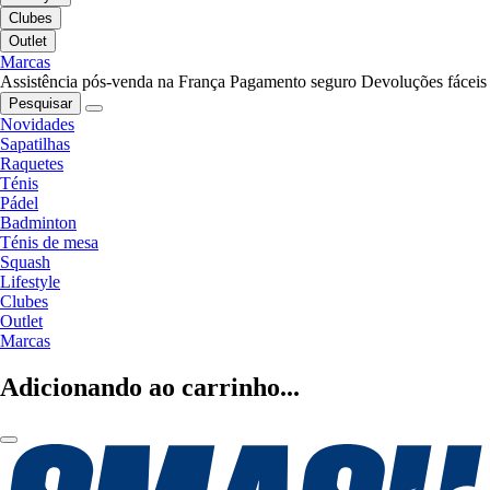
Clubes
Outlet
Marcas
Assistência pós-venda na França
Pagamento seguro
Devoluções fáceis
Pesquisar
Novidades
Sapatilhas
Raquetes
Ténis
Pádel
Badminton
Ténis de mesa
Squash
Lifestyle
Clubes
Outlet
Marcas
Adicionando ao carrinho...