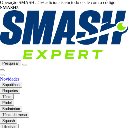
Operação SMASH: -5% adicionais em todo o site com o código
SMASH5
Pesquisar
Novidades
Sapatilhas
Raquetes
Ténis
Pádel
Badminton
Ténis de mesa
Squash
Lifestyle