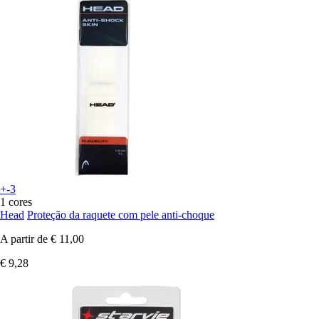
+-3
1 cores
Head
Proteção da raquete com pele anti-choque
A partir de
€ 11,00
€ 9,28