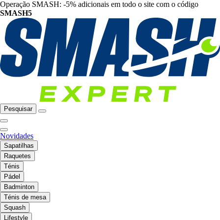
Operação SMASH: -5% adicionais em todo o site com o código
SMASH5
Pesquisar
Novidades
Sapatilhas
Raquetes
Ténis
Pádel
Badminton
Ténis de mesa
Squash
Lifestyle