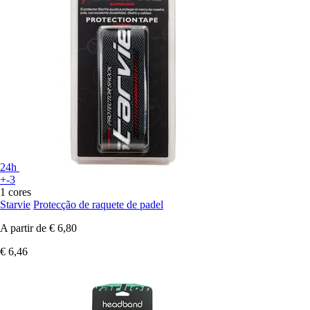
24h
+-3
1 cores
Starvie
Protecção de raquete de padel
A partir de
€ 6,80
€ 6,46