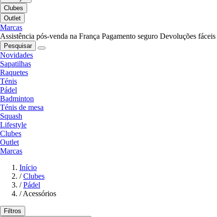
Clubes
Outlet
Marcas
Assistência pós-venda na França
Pagamento seguro
Devoluções fáceis
Pesquisar
Novidades
Sapatilhas
Raquetes
Ténis
Pádel
Badminton
Ténis de mesa
Squash
Lifestyle
Clubes
Outlet
Marcas
Início
/
Clubes
/
Pádel
/
Acessórios
Filtros