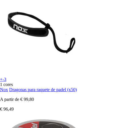
+-3
1 cores
Nox
Dragonas para raquete de padel (x50)
A partir de
€ 99,80
€ 96,49