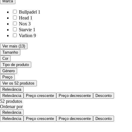
Marca
Bullpadel
1
Head
1
Nox
3
Starvie
1
Varlion
9
Ver mais
(13)
Tamanho
Cor
Tipo de produto
Género
Preço
Ver os 52 produtos
Relevância
Relevância
Preço crescente
Preço decrescente
Desconto
52 produtos
Ordenar por
Relevância
Relevância
Preço crescente
Preço decrescente
Desconto