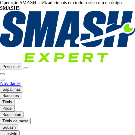
Operação SMASH: -5% adicionais em todo o site com o código
SMASH5
Pesquisar
Novidades
Sapatilhas
Raquetes
Ténis
Pádel
Badminton
Ténis de mesa
Squash
Lifestyle