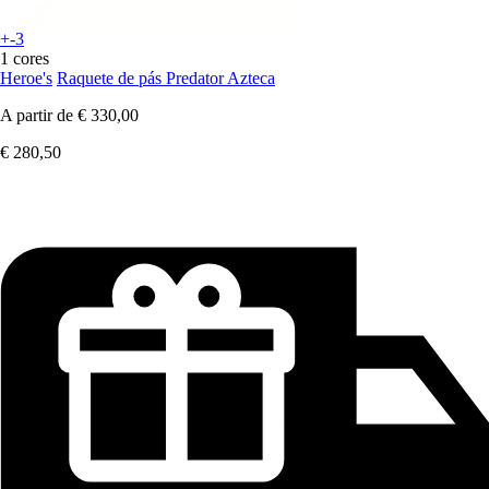
+-3
1 cores
Heroe's
Raquete de pás Predator Azteca
A partir de
€ 330,00
€ 280,50