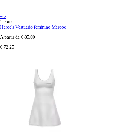
+-3
1 cores
Heroe's
Vestuário feminino Merope
A partir de
€ 85,00
€ 72,25