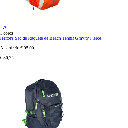
+-3
1 cores
Heroe's
Sac de Raquete de Beach Tennis Gravity Fierce
A partir de
€ 95,00
€ 80,75