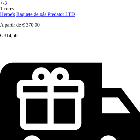
+-3
1 cores
Heroe's
Raquete de pás Predator LTD
A partir de
€ 370,00
€ 314,50