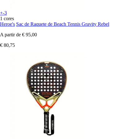
+-3
1 cores
Heroe's
Sac de Raquete de Beach Tennis Gravity Rebel
A partir de
€ 95,00
€ 80,75