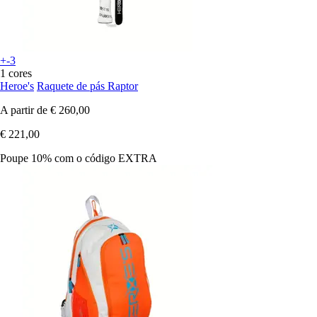
+-3
1 cores
Heroe's
Raquete de pás Raptor
A partir de
€ 260,00
€ 221,00
Poupe 10%
com o código
EXTRA