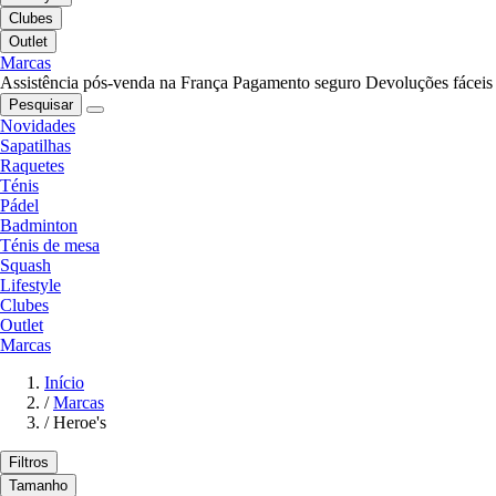
Clubes
Outlet
Marcas
Assistência pós-venda na França
Pagamento seguro
Devoluções fáceis
Pesquisar
Novidades
Sapatilhas
Raquetes
Ténis
Pádel
Badminton
Ténis de mesa
Squash
Lifestyle
Clubes
Outlet
Marcas
Início
/
Marcas
/
Heroe's
Filtros
Tamanho