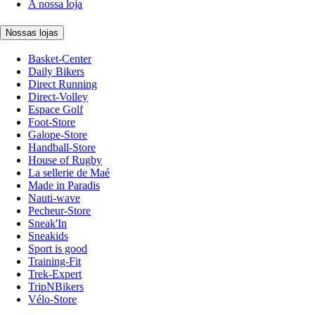
A nossa loja
Nossas lojas
Basket-Center
Daily Bikers
Direct Running
Direct-Volley
Espace Golf
Foot-Store
Galope-Store
Handball-Store
House of Rugby
La sellerie de Maé
Made in Paradis
Nauti-wave
Pecheur-Store
Sneak'In
Sneakids
Sport is good
Training-Fit
Trek-Expert
TripNBikers
Vélo-Store