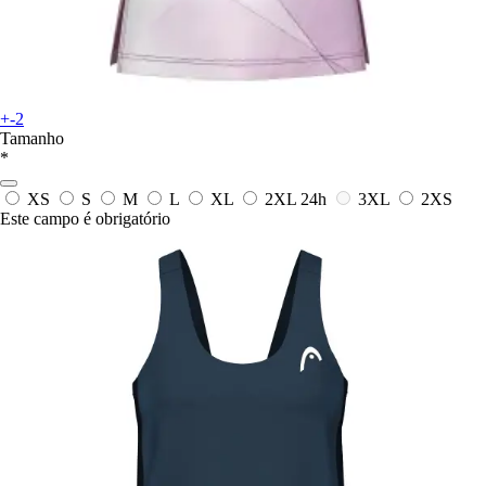
+-2
Tamanho
*
XS
S
M
L
XL
2XL
24h
3XL
2XS
Este campo é obrigatório