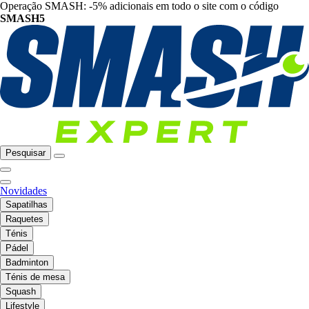
Operação SMASH: -5% adicionais em todo o site com o código
SMASH5
Pesquisar
Novidades
Sapatilhas
Raquetes
Ténis
Pádel
Badminton
Ténis de mesa
Squash
Lifestyle