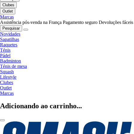
Clubes
Outlet
Marcas
Assistência pós-venda na França
Pagamento seguro
Devoluções fáceis
Pesquisar
Novidades
Sapatilhas
Raquetes
Ténis
Pádel
Badminton
Ténis de mesa
Squash
Lifestyle
Clubes
Outlet
Marcas
Adicionando ao carrinho...