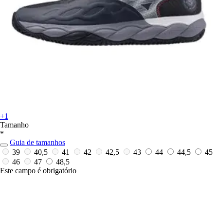
+1
Tamanho
*
Guia de tamanhos
39
40,5
41
42
42,5
43
44
44,5
45
46
47
48,5
Este campo é obrigatório