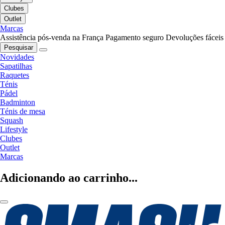
Clubes
Outlet
Marcas
Assistência pós-venda na França
Pagamento seguro
Devoluções fáceis
Pesquisar
Novidades
Sapatilhas
Raquetes
Ténis
Pádel
Badminton
Ténis de mesa
Squash
Lifestyle
Clubes
Outlet
Marcas
Adicionando ao carrinho...