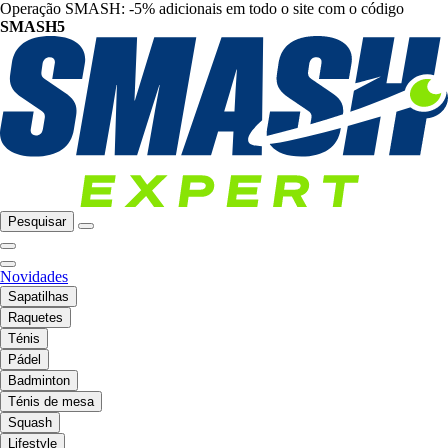
Operação SMASH: -5% adicionais em todo o site com o código
SMASH5
Pesquisar
Novidades
Sapatilhas
Raquetes
Ténis
Pádel
Badminton
Ténis de mesa
Squash
Lifestyle