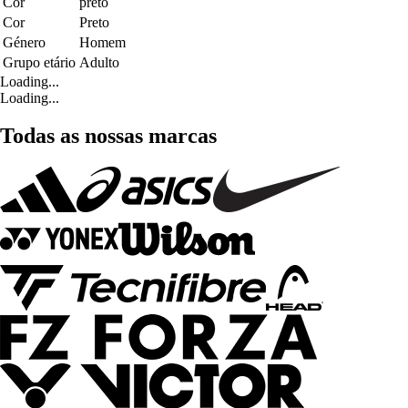
Cor
preto
Cor
Preto
Género
Homem
Grupo etário
Adulto
Loading...
Loading...
Todas as nossas marcas