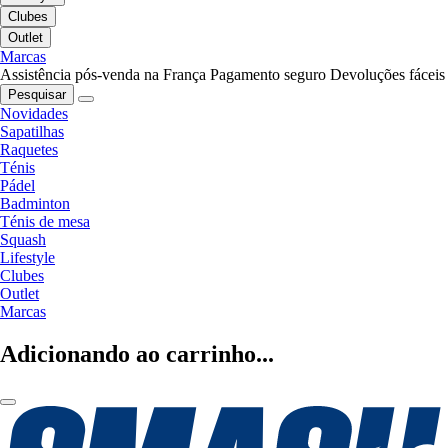
Clubes
Outlet
Marcas
Assistência pós-venda na França
Pagamento seguro
Devoluções fáceis
Pesquisar
Novidades
Sapatilhas
Raquetes
Ténis
Pádel
Badminton
Ténis de mesa
Squash
Lifestyle
Clubes
Outlet
Marcas
Adicionando ao carrinho...