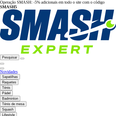
Operação SMASH: -5% adicionais em todo o site com o código
SMASH5
Pesquisar
Novidades
Sapatilhas
Raquetes
Ténis
Pádel
Badminton
Ténis de mesa
Squash
Lifestyle