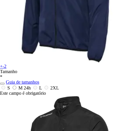
+-2
Tamanho
*
Guia de tamanhos
S
M
24h
L
2XL
Este campo é obrigatório