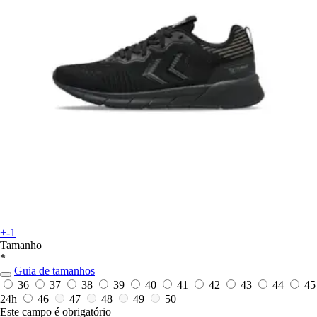
+-1
Tamanho
*
Guia de tamanhos
36
37
38
39
40
41
42
43
44
45
24h
46
47
48
49
50
Este campo é obrigatório