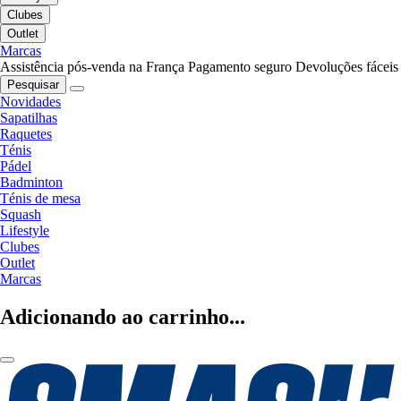
Clubes
Outlet
Marcas
Assistência pós-venda na França
Pagamento seguro
Devoluções fáceis
Pesquisar
Novidades
Sapatilhas
Raquetes
Ténis
Pádel
Badminton
Ténis de mesa
Squash
Lifestyle
Clubes
Outlet
Marcas
Adicionando ao carrinho...