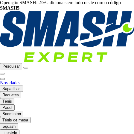
Operação SMASH: -5% adicionais em todo o site com o código
SMASH5
Pesquisar
Novidades
Sapatilhas
Raquetes
Ténis
Pádel
Badminton
Ténis de mesa
Squash
Lifestyle