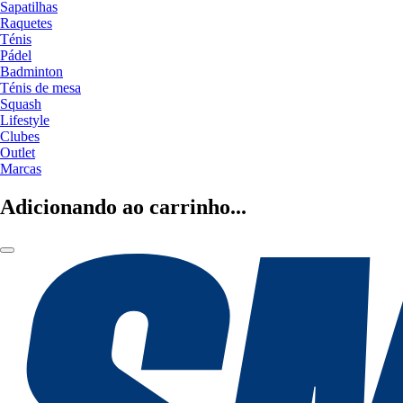
Sapatilhas
Raquetes
Ténis
Pádel
Badminton
Ténis de mesa
Squash
Lifestyle
Clubes
Outlet
Marcas
Adicionando ao carrinho...