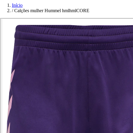
Início
/
Calções mulher Hummel hmlhmlCORE