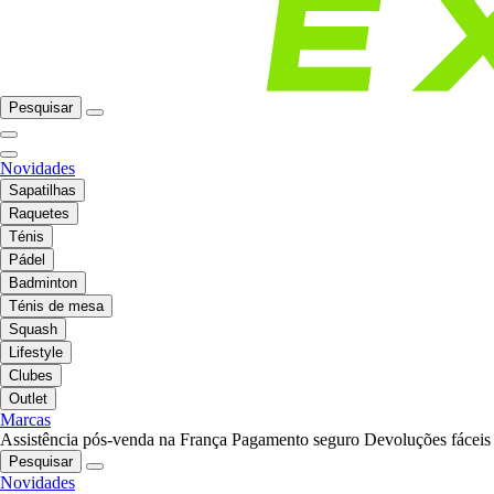
Pesquisar
Novidades
Sapatilhas
Raquetes
Ténis
Pádel
Badminton
Ténis de mesa
Squash
Lifestyle
Clubes
Outlet
Marcas
Assistência pós-venda na França
Pagamento seguro
Devoluções fáceis
Pesquisar
Novidades