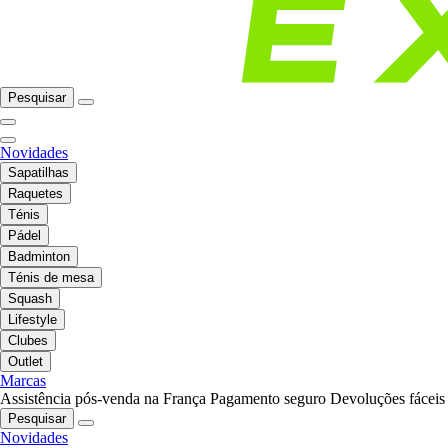
Pesquisar
Novidades
Sapatilhas
Raquetes
Ténis
Pádel
Badminton
Ténis de mesa
Squash
Lifestyle
Clubes
Outlet
Marcas
Assistência pós-venda na França
Pagamento seguro
Devoluções fáceis
Pesquisar
Novidades