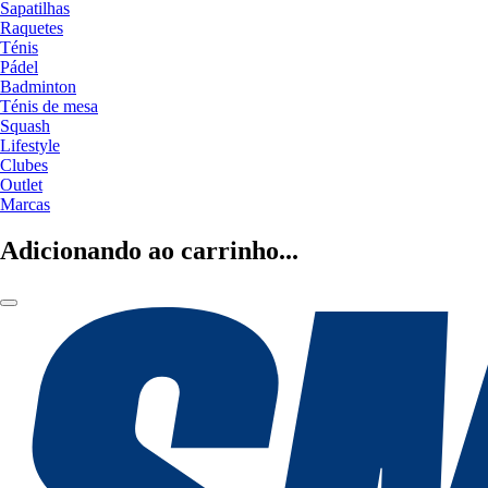
Sapatilhas
Raquetes
Ténis
Pádel
Badminton
Ténis de mesa
Squash
Lifestyle
Clubes
Outlet
Marcas
Adicionando ao carrinho...