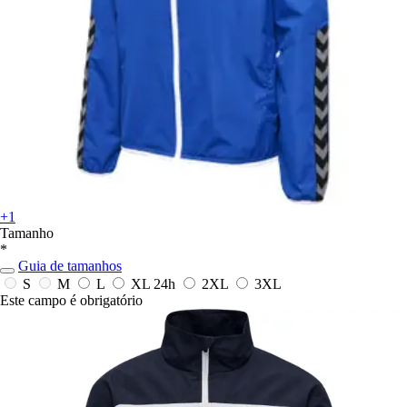
+1
Tamanho
*
Guia de tamanhos
S
M
L
XL
24h
2XL
3XL
Este campo é obrigatório