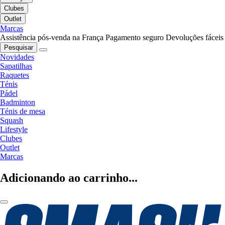
Clubes
Outlet
Marcas
Assistência pós-venda na França
Pagamento seguro
Devoluções fáceis
Pesquisar
Novidades
Sapatilhas
Raquetes
Ténis
Pádel
Badminton
Ténis de mesa
Squash
Lifestyle
Clubes
Outlet
Marcas
Adicionando ao carrinho...