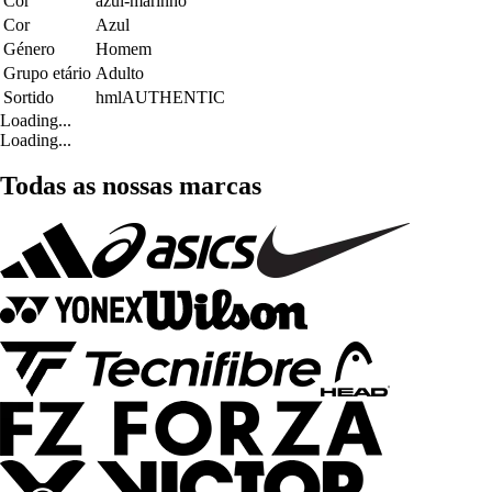
Cor
azul-marinho
Cor
Azul
Género
Homem
Grupo etário
Adulto
Sortido
hmlAUTHENTIC
Loading...
Loading...
Todas as nossas marcas