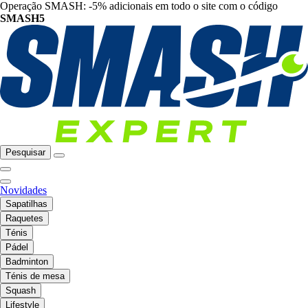
Operação SMASH: -5% adicionais em todo o site com o código
SMASH5
Pesquisar
Novidades
Sapatilhas
Raquetes
Ténis
Pádel
Badminton
Ténis de mesa
Squash
Lifestyle