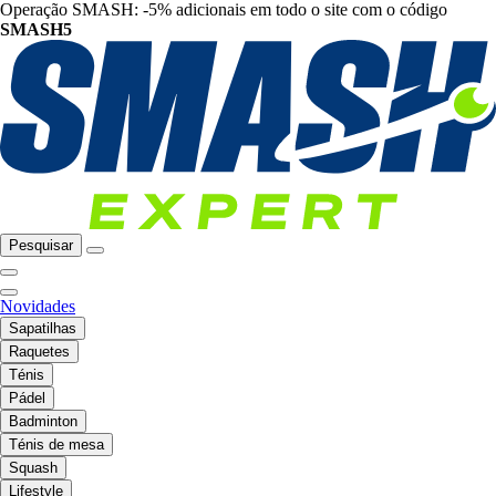
Operação SMASH: -5% adicionais em todo o site com o código
SMASH5
Pesquisar
Novidades
Sapatilhas
Raquetes
Ténis
Pádel
Badminton
Ténis de mesa
Squash
Lifestyle