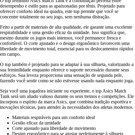
O top feminino Asics Match Tank é a combinação perfeita entre
desempenho e estilo para as apaixonadas por tênis. Projetado para
oferecer conforto ideal na quadra, este top permite que você se
concentre totalmente no seu jogo, sem nenhuma distração.
Feito a partir de materiais de alta qualidade, ele garante uma excelente
respirabilidade e uma gestão eficaz da umidade. Isso significa que,
mesmo durante os jogos mais intensos, você permanece fresca e
confortável. O corte ajustado e o design ergonômico favorecem uma
liberdade de movimento total, essencial para os deslocamentos rápidos
em campo.
O top também é projetado para se adaptar à sua silhueta, valorizando a
sua feminilidade enquanto oferece o suporte necessário durante seus
esforços. Sua leveza proporciona uma sensação de segunda pele,
fazendo você sentir como se não estivesse usando nada enquanto joga.
Seja você uma jogadora iniciante ou experiente, o top Asics Match
Tank será um aliado valioso durante os seus treinos e competições. Ele
incorpora o espírito da marca Asics, que combina tradição esportiva e
inovações técnicas, para atender às necessidades dos atletas modernos.
Materiais respiráveis para um conforto ideal
Gestão eficaz da umidade
Corte ajustado para liberdade de movimento
Design ergonômico para se ajustar perfeitamente à silhueta