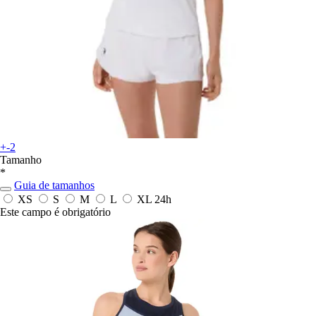
+-2
Tamanho
*
Guia de tamanhos
XS
S
M
L
XL
24h
Este campo é obrigatório