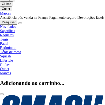
Clubes
Outlet
Marcas
Assistência pós-venda na França
Pagamento seguro
Devoluções fáceis
Pesquisar
Novidades
Sapatilhas
Raquetes
Ténis
Pádel
Badminton
Ténis de mesa
Squash
Lifestyle
Clubes
Outlet
Marcas
Adicionando ao carrinho...