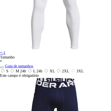
+-1
Tamanho
*
Guia de tamanhos
S
M
24h
L
24h
XL
2XL
3XL
Este campo é obrigatório