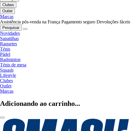
Clubes
Outlet
Marcas
Assistência pós-venda na França
Pagamento seguro
Devoluções fáceis
Pesquisar
Novidades
Sapatilhas
Raquetes
Ténis
Pádel
Badminton
Ténis de mesa
Squash
Lifestyle
Clubes
Outlet
Marcas
Adicionando ao carrinho...