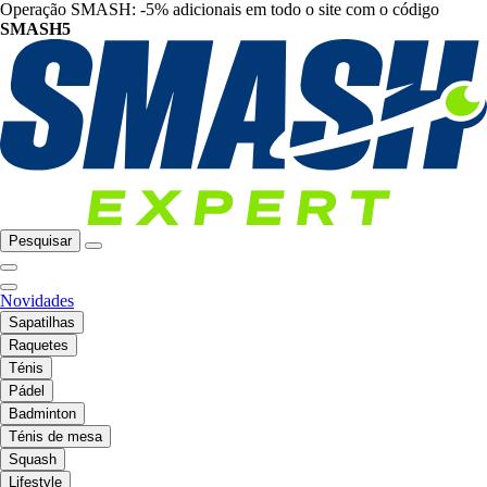
Operação SMASH: -5% adicionais em todo o site com o código
SMASH5
Pesquisar
Novidades
Sapatilhas
Raquetes
Ténis
Pádel
Badminton
Ténis de mesa
Squash
Lifestyle