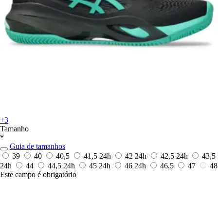
+3
Tamanho
*
Guia de tamanhos
39
40
40,5
41,5
24h
42
24h
42,5
24h
43,5
24h
44
44,5
24h
45
24h
46
24h
46,5
47
48
Este campo é obrigatório