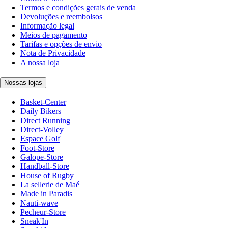
Termos e condições gerais de venda
Devoluções e reembolsos
Informação legal
Meios de pagamento
Tarifas e opções de envio
Nota de Privacidade
A nossa loja
Nossas lojas
Basket-Center
Daily Bikers
Direct Running
Direct-Volley
Espace Golf
Foot-Store
Galope-Store
Handball-Store
House of Rugby
La sellerie de Maé
Made in Paradis
Nauti-wave
Pecheur-Store
Sneak'In