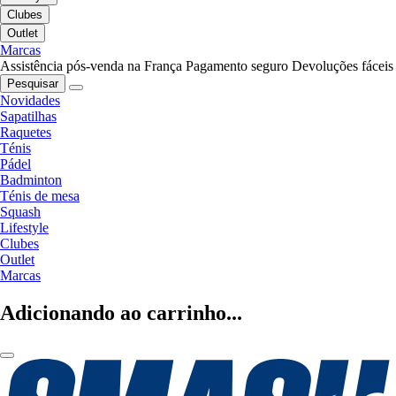
Clubes
Outlet
Marcas
Assistência pós-venda na França
Pagamento seguro
Devoluções fáceis
Pesquisar
Novidades
Sapatilhas
Raquetes
Ténis
Pádel
Badminton
Ténis de mesa
Squash
Lifestyle
Clubes
Outlet
Marcas
Adicionando ao carrinho...