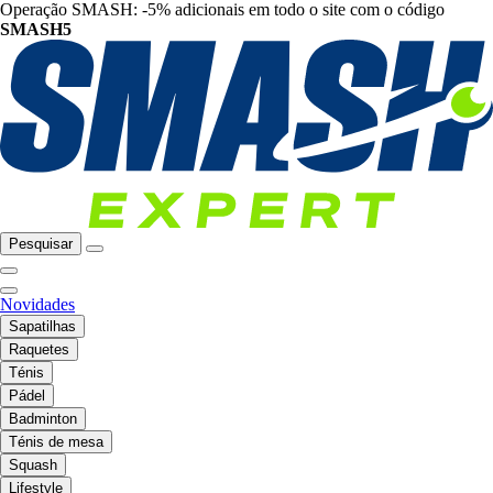
Operação SMASH: -5% adicionais em todo o site com o código
SMASH5
Pesquisar
Novidades
Sapatilhas
Raquetes
Ténis
Pádel
Badminton
Ténis de mesa
Squash
Lifestyle