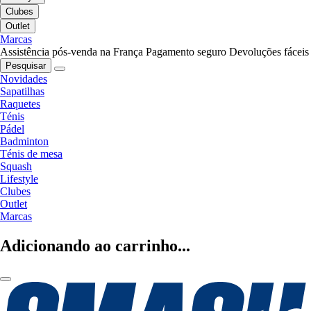
Clubes
Outlet
Marcas
Assistência pós-venda na França
Pagamento seguro
Devoluções fáceis
Pesquisar
Novidades
Sapatilhas
Raquetes
Ténis
Pádel
Badminton
Ténis de mesa
Squash
Lifestyle
Clubes
Outlet
Marcas
Adicionando ao carrinho...