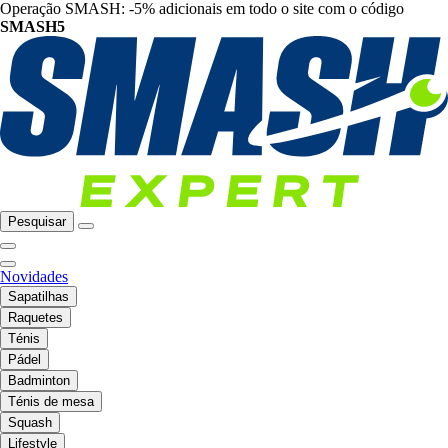
Operação SMASH: -5% adicionais em todo o site com o código
SMASH5
Pesquisar
Novidades
Sapatilhas
Raquetes
Ténis
Pádel
Badminton
Ténis de mesa
Squash
Lifestyle