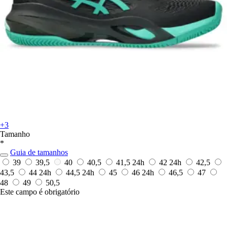
+3
Tamanho
*
Guia de tamanhos
39
39,5
40
40,5
41,5
24h
42
24h
42,5
43,5
44
24h
44,5
24h
45
46
24h
46,5
47
48
49
50,5
Este campo é obrigatório