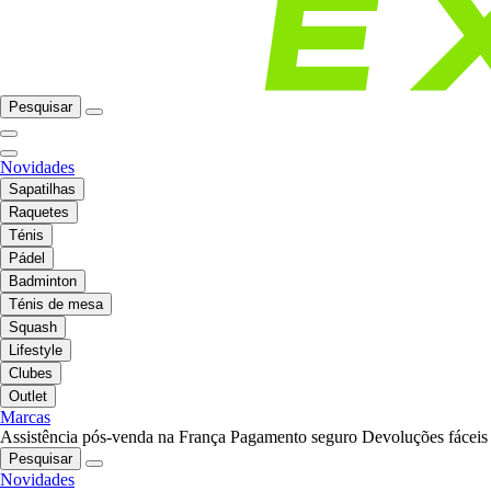
Pesquisar
Novidades
Sapatilhas
Raquetes
Ténis
Pádel
Badminton
Ténis de mesa
Squash
Lifestyle
Clubes
Outlet
Marcas
Assistência pós-venda na França
Pagamento seguro
Devoluções fáceis
Pesquisar
Novidades