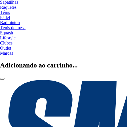
Sapatilhas
Raquetes
Ténis
Pádel
Badminton
Ténis de mesa
Squash
Lifestyle
Clubes
Outlet
Marcas
Adicionando ao carrinho...