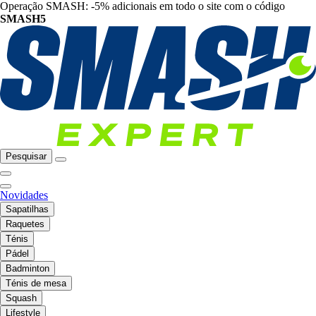
Operação SMASH: -5% adicionais em todo o site com o código
SMASH5
Pesquisar
Novidades
Sapatilhas
Raquetes
Ténis
Pádel
Badminton
Ténis de mesa
Squash
Lifestyle