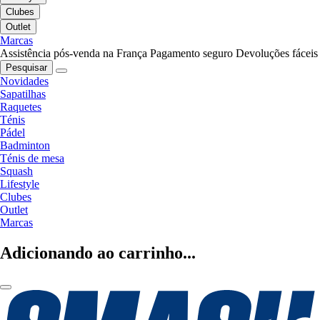
Clubes
Outlet
Marcas
Assistência pós-venda na França
Pagamento seguro
Devoluções fáceis
Pesquisar
Novidades
Sapatilhas
Raquetes
Ténis
Pádel
Badminton
Ténis de mesa
Squash
Lifestyle
Clubes
Outlet
Marcas
Adicionando ao carrinho...