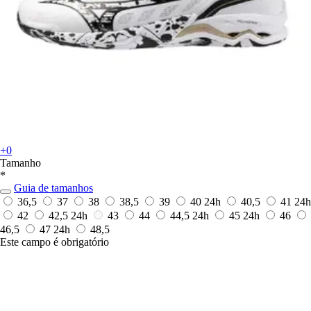
+0
Tamanho
*
Guia de tamanhos
36,5
37
38
38,5
39
40
24h
40,5
41
24h
42
42,5
24h
43
44
44,5
24h
45
24h
46
46,5
47
24h
48,5
Este campo é obrigatório