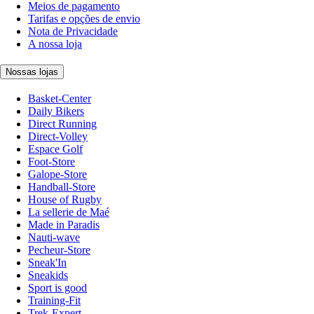
Meios de pagamento
Tarifas e opções de envio
Nota de Privacidade
A nossa loja
Nossas lojas
Basket-Center
Daily Bikers
Direct Running
Direct-Volley
Espace Golf
Foot-Store
Galope-Store
Handball-Store
House of Rugby
La sellerie de Maé
Made in Paradis
Nauti-wave
Pecheur-Store
Sneak'In
Sneakids
Sport is good
Training-Fit
Trek-Expert