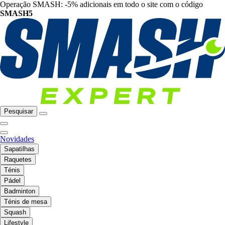
Operação SMASH: -5% adicionais em todo o site com o código
SMASH5
Pesquisar
Novidades
Sapatilhas
Raquetes
Ténis
Pádel
Badminton
Ténis de mesa
Squash
Lifestyle