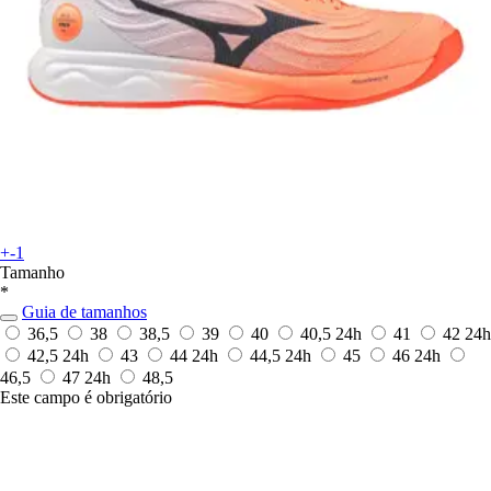
+-1
Tamanho
*
Guia de tamanhos
36,5
38
38,5
39
40
40,5
24h
41
42
24h
42,5
24h
43
44
24h
44,5
24h
45
46
24h
46,5
47
24h
48,5
Este campo é obrigatório