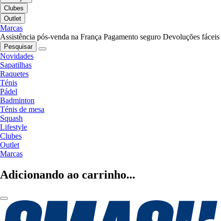
Clubes
Outlet
Marcas
Assistência pós-venda na França
Pagamento seguro
Devoluções fáceis
Pesquisar
Novidades
Sapatilhas
Raquetes
Ténis
Pádel
Badminton
Ténis de mesa
Squash
Lifestyle
Clubes
Outlet
Marcas
Adicionando ao carrinho...