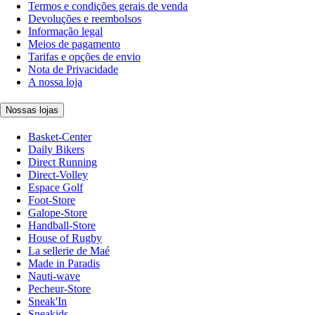
Termos e condições gerais de venda
Devoluções e reembolsos
Informação legal
Meios de pagamento
Tarifas e opções de envio
Nota de Privacidade
A nossa loja
Nossas lojas
Basket-Center
Daily Bikers
Direct Running
Direct-Volley
Espace Golf
Foot-Store
Galope-Store
Handball-Store
House of Rugby
La sellerie de Maé
Made in Paradis
Nauti-wave
Pecheur-Store
Sneak'In
Sneakids