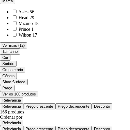
Marca
Asics
56
Head
29
Mizuno
18
Prince
1
Wilson
17
Ver mais
(12)
Tamanho
Cor
Sortido
Grupo etário
Género
Shoe Surface
Preço
Ver os 166 produtos
Relevância
Relevância
Preço crescente
Preço decrescente
Desconto
166 produtos
Ordenar por
Relevância
Relevância
Preço crescente
Preço decrescente
Desconto