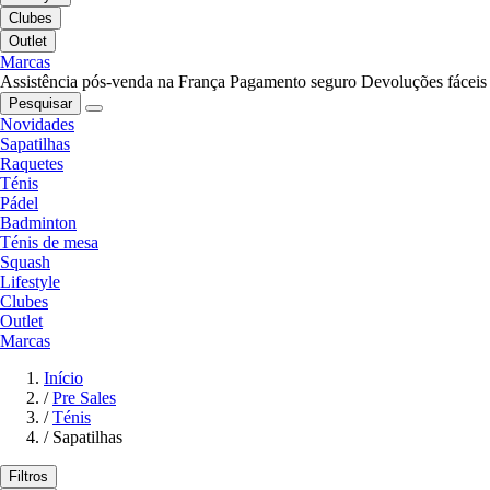
Clubes
Outlet
Marcas
Assistência pós-venda na França
Pagamento seguro
Devoluções fáceis
Pesquisar
Novidades
Sapatilhas
Raquetes
Ténis
Pádel
Badminton
Ténis de mesa
Squash
Lifestyle
Clubes
Outlet
Marcas
Início
/
Pre Sales
/
Ténis
/
Sapatilhas
Filtros