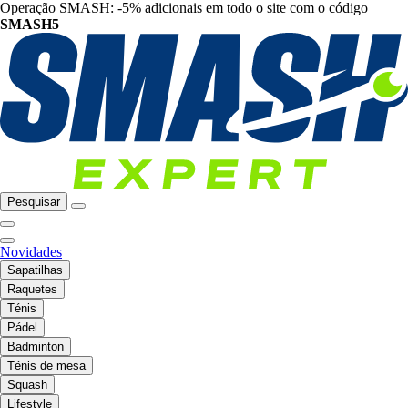
Operação SMASH: -5% adicionais em todo o site com o código
SMASH5
Pesquisar
Novidades
Sapatilhas
Raquetes
Ténis
Pádel
Badminton
Ténis de mesa
Squash
Lifestyle